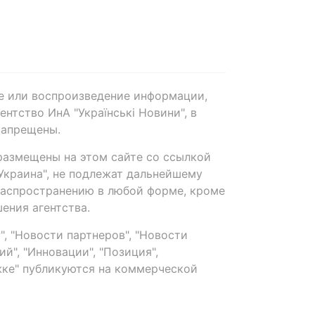
е или воспроизведение информации,
нтство ИнА "Українські Новини", в
запрещены.
размещены на этом сайте со ссылкой
-Украина", не подлежат дальнейшему
распространению в любой форме, кроме
ения агентства.
, "Новости партнеров", "Новости
й", "Инновации", "Позиция",
ке" публикуются на коммерческой