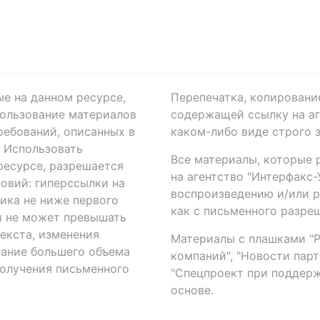
ые на данном ресурсе,
Перепечатка, копировани
ользование материалов
содержащей ссылку на аге
ребований, описанных в
каком-либо виде строго 
. Использовать
Все материалы, которые 
есурсе, разрешается
на агентство "Интерфакс
овий: гиперссылки на
воспроизведению и/или 
ика не ниже первого
как с письменного разреш
й не может превышать
екста, изменения
Материалы с плашками "Р"
вание большего объема
компаний", "Новости парти
получения письменного
"Спецпроект при поддерж
основе.