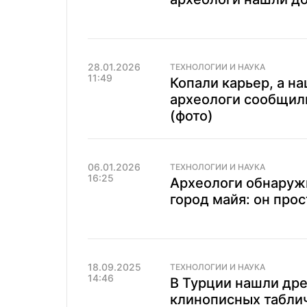
28.01.2026
ТЕХНОЛОГИИ И НАУКА
11:49
Копали карьер, а н
археологи сообщили
(фото)
06.01.2026
ТЕХНОЛОГИИ И НАУКА
16:25
Археологи обнаруж
город майя: он про
18.09.2025
ТЕХНОЛОГИИ И НАУКА
14:46
В Турции нашли дре
клинописных таблич