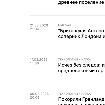
древнее поселение 
21.03.2026
МИРФАН
21:04
"Британская Антлан
соперник Лондона и
17.03.2026
ТЕХНОЛОГИИ И НАУКА
14:30
Исчез без следов: 
средневековый горо
09.02.2026
ТЕХНОЛОГИИ И НАУКА
20:09
Покорили Гренланд
археологи нашли до