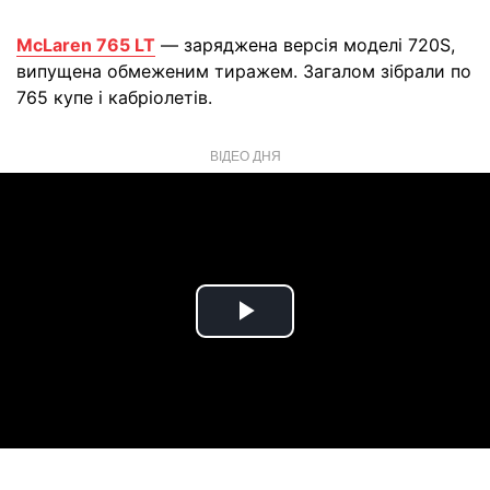
McLaren 765 LT
— заряджена версія моделі 720S,
випущена обмеженим тиражем. Загалом зібрали по
765 купе і кабріолетів.
ВІДЕО ДНЯ
Play
Video