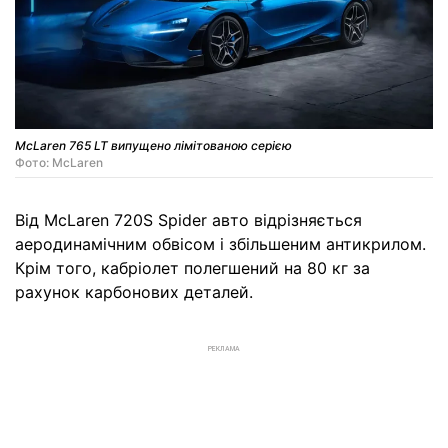
McLaren 765 LT випущено лімітованою серією
Фото: McLaren
Від McLaren 720S Spider авто відрізняється
аеродинамічним обвісом і збільшеним антикрилом.
Крім того, кабріолет полегшений на 80 кг за
рахунок карбонових деталей.
РЕКЛАМА