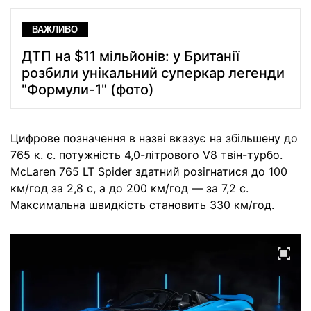
ВАЖЛИВО
ДТП на $11 мільйонів: у Британії
розбили унікальний суперкар легенди
"Формули-1" (фото)
Цифрове позначення в назві вказує на збільшену до
765 к. с. потужність 4,0-літрового V8 твін-турбо.
McLaren 765 LT Spider здатний розігнатися до 100
км/год за 2,8 с, а до 200 км/год — за 7,2 с.
Максимальна швидкість становить 330 км/год.