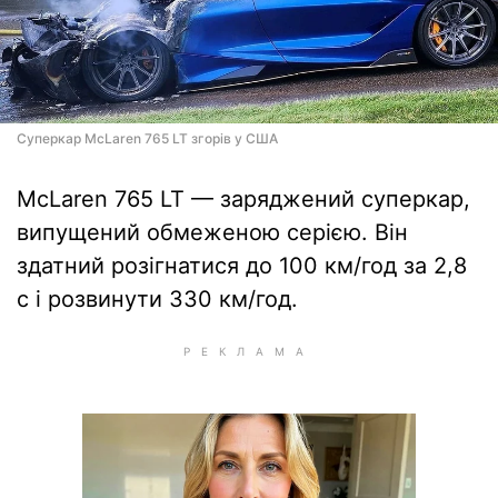
Суперкар McLaren 765 LT згорів у США
McLaren 765 LT — заряджений суперкар,
випущений обмеженою серією. Він
здатний розігнатися до 100 км/год за 2,8
с і розвинути 330 км/год.