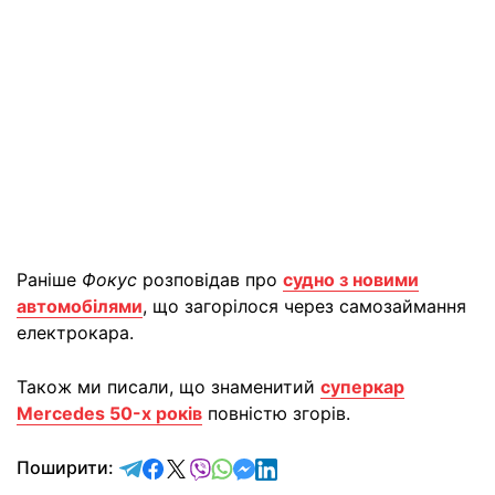
Раніше
Фокус
розповідав про
судно з новими
автомобілями
, що загорілося через самозаймання
електрокара.
Також ми писали, що знаменитий
суперкар
Mercedes 50-х років
повністю згорів.
відправити у Telegram
поділитись у Facebook
поділитись у X
відправити у Viber
відправити у Whatsapp
відправити у Messenger
відправити у LinkedIn
Поширити: