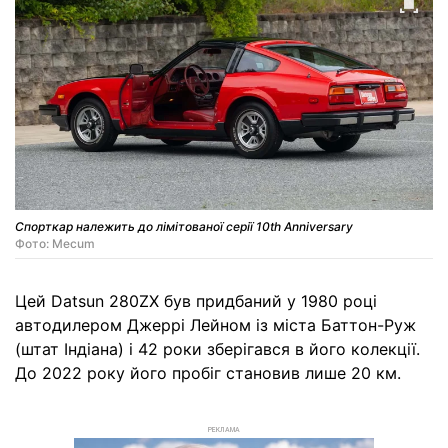
Спорткар належить до лімітованої серії 10th Anniversary
Фото: Mecum
Цей Datsun 280ZX був придбаний у 1980 році
автодилером Джеррі Лейном із міста Баттон-Руж
(штат Індіана) і 42 роки зберігався в його колекції.
До 2022 року його пробіг становив лише 20 км.
РЕКЛАМА