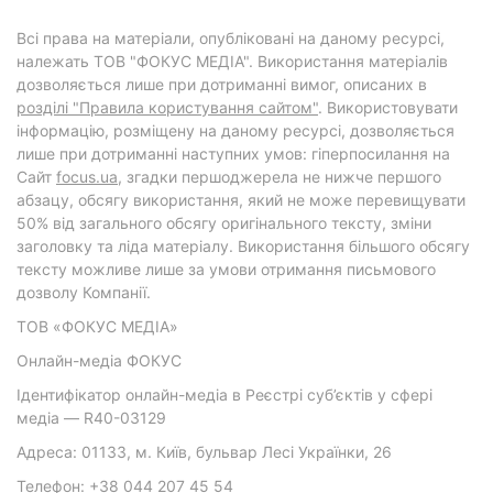
Всі права на матеріали, опубліковані на даному ресурсі,
належать ТОВ "ФОКУС МЕДІА". Використання матеріалів
дозволяється лише при дотриманні вимог, описаних в
розділі "Правила користування сайтом"
. Використовувати
інформацію, розміщену на даному ресурсі, дозволяється
лише при дотриманні наступних умов: гіперпосилання на
Cайт
focus.ua
, згадки першоджерела не нижче першого
абзацу, обсягу використання, який не може перевищувати
50% від загального обсягу оригінального тексту, зміни
заголовку та ліда матеріалу. Використання більшого обсягу
тексту можливе лише за умови отримання письмового
дозволу Компанії.
ТОВ «ФОКУС МЕДІА»
Онлайн-медіа ФОКУС
Ідентифікатор онлайн-медіа в Реєстрі суб’єктів у сфері
медіа — R40-03129
Адреса: 01133, м. Київ, бульвар Лесі Українки, 26
Телефон: +38 044 207 45 54