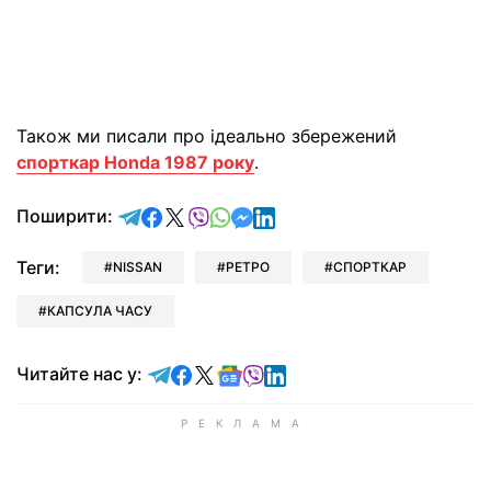
Також ми писали про ідеально збережений
спорткар Honda 1987 року
.
відправити у Telegram
поділитись у Facebook
поділитись у X
відправити у Viber
відправити у Whatsapp
відправити у Messenger
відправити у LinkedIn
Поширити:
Теги:
NISSAN
РЕТРО
СПОРТКАР
КАПСУЛА ЧАСУ
Читайте у Telegram
Читайте у Facebook
Читайте у X
Читайте у Google news
Читайте у Viber
Читайте у LinkedIn
Читайте нас у: