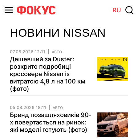
RU
НОВИНИ NISSAN
07.08.2026 12:11
АВТО
Дешевший за Duster:
розкрито подробиці
кросовера Nissan із
витратою 4,8 л на 100 км
(фото)
05.08.2026 18:11
АВТО
Бренд позашляховиків 90-
х повертається на ринок:
які моделі готують (фото)