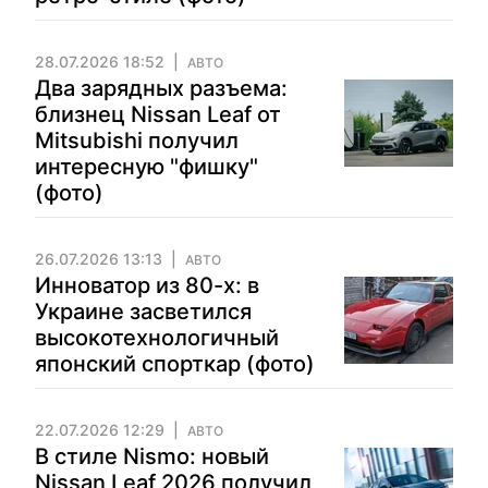
28.07.2026 18:52
АВТО
Два зарядных разъема:
близнец Nissan Leaf от
Mitsubishi получил
интересную "фишку"
(фото)
26.07.2026 13:13
АВТО
Инноватор из 80-х: в
Украине засветился
высокотехнологичный
японский спорткар (фото)
22.07.2026 12:29
АВТО
В стиле Nismo: новый
Nissan Leaf 2026 получил