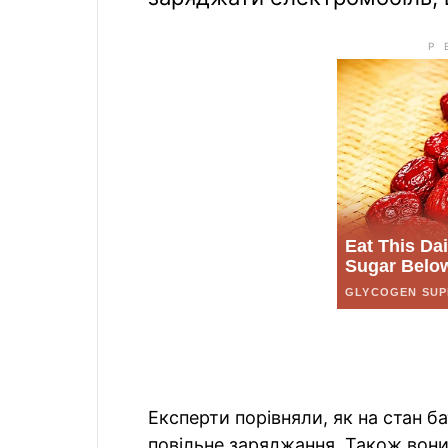
Експерти порівняли, як на стан б
повільне заряджання. Також вон