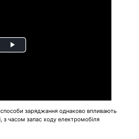
Play
Video
а способи заряджання однаково впливають
зі, з часом запас ходу електромобіля