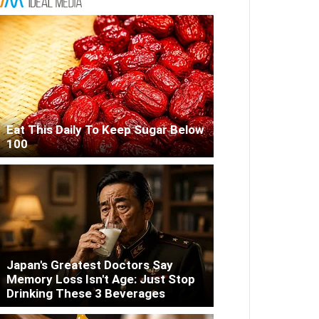
Eat This Daily To Keep Sugar Below
100
Japan's Greatest Doctors Say
Memory Loss Isn't Age: Just Stop
Drinking These 3 Beverages