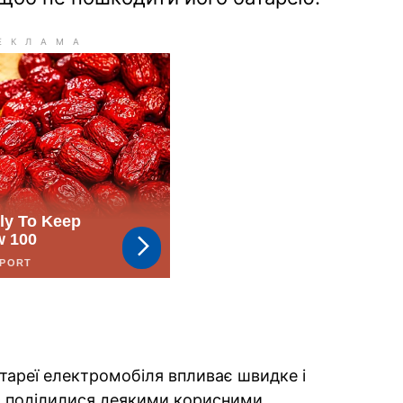
атареї електромобіля впливає швидке і
и поділилися деякими корисними