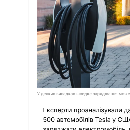
У деяких випадках швидке заряджання може 
Експерти проаналізували да
500 автомобілів Tesla у СШ
заряджати електромобіль, 