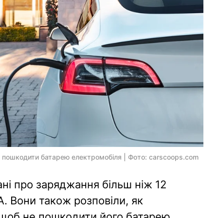
пошкодити батарею електромобіля | Фото: carscoops.com
ні про заряджання більш ніж 12
А. Вони також розповіли, як
щоб не пошкодити його батарею.