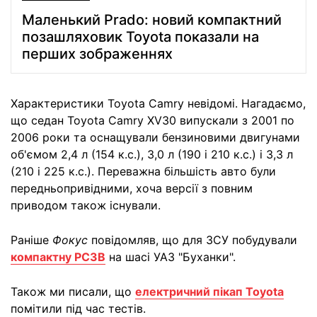
Маленький Prado: новий компактний
позашляховик Toyota показали на
перших зображеннях
Характеристики Toyota Camry невідомі. Нагадаємо,
що седан Toyota Camry XV30 випускали з 2001 по
2006 роки та оснащували бензиновими двигунами
об'ємом 2,4 л (154 к.с.), 3,0 л (190 і 210 к.с.) і 3,3 л
(210 і 225 к.с.). Переважна більшість авто були
передньопривідними, хоча версії з повним
приводом також існували.
Раніше
Фокус
повідомляв, що для ЗСУ побудували
компактну РСЗВ
на шасі УАЗ "Буханки".
Також ми писали, що
електричний пікап Toyota
помітили під час тестів.