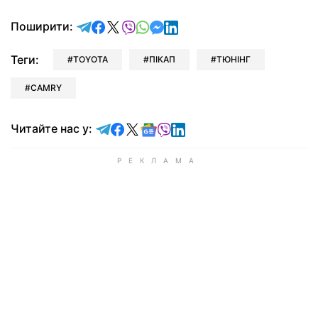
відправити у Telegram
поділитись у Facebook
поділитись у X
відправити у Viber
відправити у Whatsapp
відправити у Messenger
відправити у LinkedIn
Поширити:
Теги:
TOYOTA
ПІКАП
ТЮНІНГ
CAMRY
Читайте у Telegram
Читайте у Facebook
Читайте у X
Читайте у Google news
Читайте у Viber
Читайте у LinkedIn
Читайте нас у: