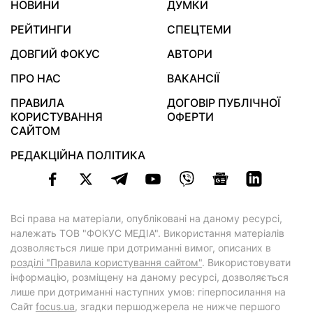
НОВИНИ
ДУМКИ
РЕЙТИНГИ
СПЕЦТЕМИ
ДОВГИЙ ФОКУС
АВТОРИ
ПРО НАС
ВАКАНСІЇ
ПРАВИЛА
ДОГОВІР ПУБЛІЧНОЇ
КОРИСТУВАННЯ
ОФЕРТИ
САЙТОМ
РЕДАКЦІЙНА ПОЛІТИКА
Всі права на матеріали, опубліковані на даному ресурсі,
належать ТОВ "ФОКУС МЕДІА". Використання матеріалів
дозволяється лише при дотриманні вимог, описаних в
розділі "Правила користування сайтом"
. Використовувати
інформацію, розміщену на даному ресурсі, дозволяється
лише при дотриманні наступних умов: гіперпосилання на
Cайт
focus.ua
, згадки першоджерела не нижче першого