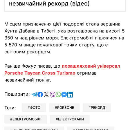
незвичайний рекорд (відео)
Місцем призначення цієї подорожі стала вершина
Хунта Дабана в Тибеті, яка розташована на висоті 5
350 м над рівнем моря. Електромобілі піднялися на
5 570 м вище початкової точки старту, що є
світовим рекордом.
Раніше
Фокус
писав, що
позашляховий універсал
Porsche Taycan Cross Turismo
отримав
незвичайний тюнінг.
відправити у Telegram
поділитись у Facebook
поділитись у X
відправити у Viber
відправити у Whatsapp
відправити у Messenger
відправити у LinkedIn
Поширити:
Теги:
ФОТО
PORSCHE
РЕКОРД
ЕЛЕКТРОМОБІЛІ
ЕЛЕКТРОКАРИ