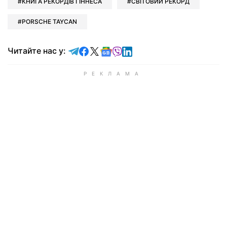
КНИГА РЕКОРДІВ ГІННЕСА
СВІТОВИЙ РЕКОРД
PORSCHE TAYCAN
Читайте у Telegram
Читайте у Facebook
Читайте у X
Читайте у Google news
Читайте у Viber
Читайте у LinkedIn
Читайте нас у: