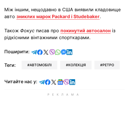
Між іншим, нещодавно в США виявили кладовище
авто
зниклих марок Packard і Studebaker
.
Також
Фокус
писав про
покинутий автосалон
із
рідкісними вінтажними спорткарами.
відправити у Telegram
поділитись у Facebook
поділитись у X
відправити у Viber
відправити у Whatsapp
відправити у Messenger
відправити у LinkedIn
Поширити:
Теги:
АВТОМОБІЛІ
КОЛЕКЦІЯ
РЕТРО
Читайте у Telegram
Читайте у Facebook
Читайте у X
Читайте у Google news
Читайте у Viber
Читайте у LinkedIn
Читайте нас у: