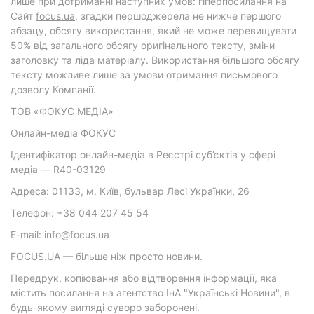
лише при дотриманні наступних умов: гіперпосилання на
Cайт
focus.ua
, згадки першоджерела не нижче першого
абзацу, обсягу використання, який не може перевищувати
50% від загального обсягу оригінального тексту, зміни
заголовку та ліда матеріалу. Використання більшого обсягу
тексту можливе лише за умови отримання письмового
дозволу Компанії.
ТОВ «ФОКУС МЕДІА»
Онлайн-медіа ФОКУС
Ідентифікатор онлайн-медіа в Реєстрі суб’єктів у сфері
медіа — R40-03129
Адреса: 01133, м. Київ, бульвар Лесі Українки, 26
Телефон: +38 044 207 45 54
E-mail: info@focus.ua
FOCUS.UA — більше ніж просто новини.
Передрук, копіювання або відтворення інформації, яка
містить посилання на агентство ІнА "Українські Новини", в
будь-якому вигляді суворо заборонені.