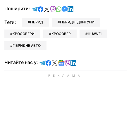
відправити у Telegram
поділитись у Facebook
поділитись у X
відправити у Viber
відправити у Whatsapp
відправити у Messenger
відправити у LinkedIn
Поширити:
Теги:
ГІБРИД
ГІБРИДНІ ДВИГУНИ
КРОСОВЕРИ
КРОСОВЕР
HUAWEI
ГІБРИДНЕ АВТО
Читайте у Telegram
Читайте у Facebook
Читайте у X
Читайте у Google news
Читайте у Viber
Читайте у LinkedIn
Читайте нас у: