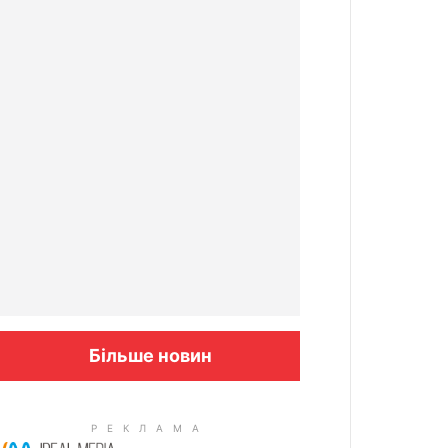
oda Elroq
Більше новин