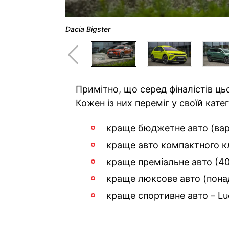
Dacia Bigster
Примітно, що серед фіналістів ць
Кожен із них переміг у своїй катег
краще бюджетне авто (варті
краще авто компактного кл
краще преміальне авто (40 
краще люксове авто (понад 
краще спортивне авто – Luc