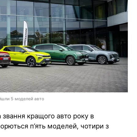
ийшли 5 моделей авто
 звання кращого авто року в
орються п’ять моделей, чотири з