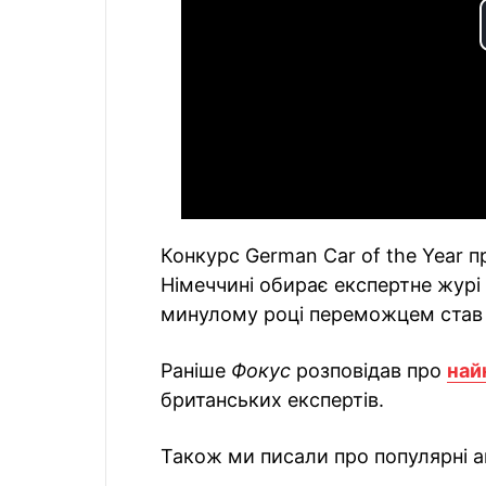
Конкурс German Car of the Year п
Німеччині обирає експертне журі 
минулому році переможцем став 
Раніше
Фокус
розповідав про
най
британських експертів.
Також ми писали про популярні ав