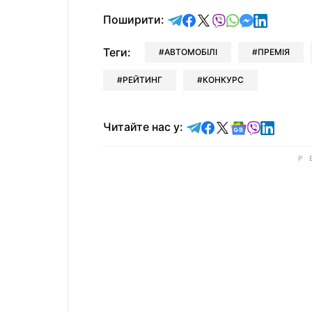
відправити у Telegram
поділитись у Facebo
поділитись у X
відправити у Vi
відправити у
відправит
відправи
Поширити:
Теги:
АВТОМОБІЛІ
ПРЕМІЯ
РЕЙТИНГ
КОНКУРС
Читайте у Telegram
Читайте у Faceb
Читайте у X
Читайте у 
Читайте у
Читайт
Читайте нас у: