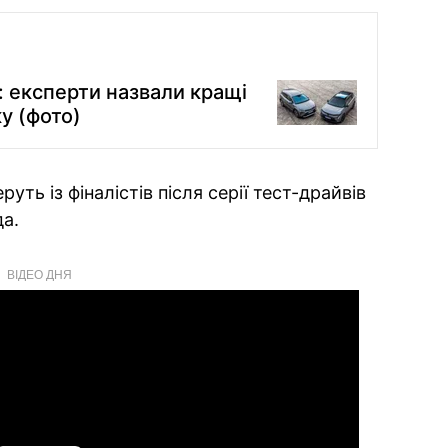
ї: експерти назвали кращі
у (фото)
уть із фіналістів після серії тест-драйвів
да.
ВІДЕО ДНЯ