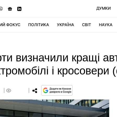
ДУМКИ
ИЙ ФОКУС
ПОЛІТИКА
УКРАЇНА
СВІТ
НАУКА
ДІДЖИТАЛ
АВТО
СВІТФАН
КУ
рти визначили кращі авт
тромобілі і кросовери 
9
0