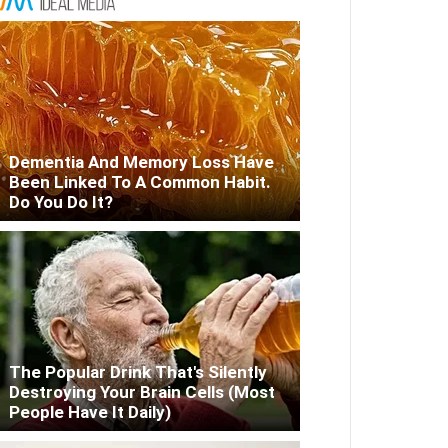
Dementia And Memory Loss Have
Been Linked To A Common Habit.
Do You Do It?
The Popular Drink That's Silently
Destroying Your Brain Cells (Most
People Have It Daily)