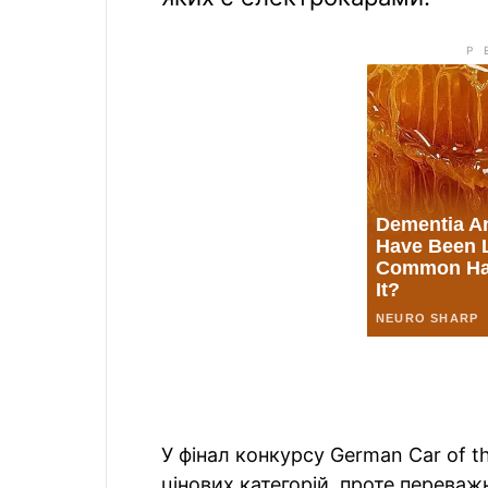
У фінал конкурсу German Car of 
цінових категорій, проте переважн