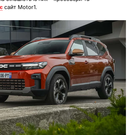
є
сайт Motor1.