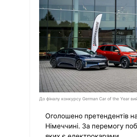
До фіналу конкурсу German Car of the Year в
Оголошено претендентів на
Німеччині. За перемогу поб
яких є електрокарами.