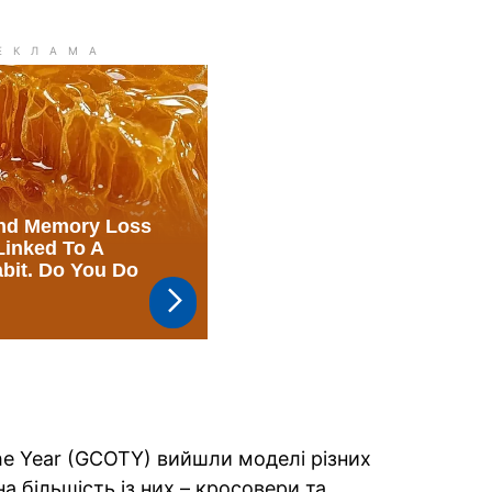
the Year (GCOTY) вийшли моделі різних
а більшість із них – кросовери та