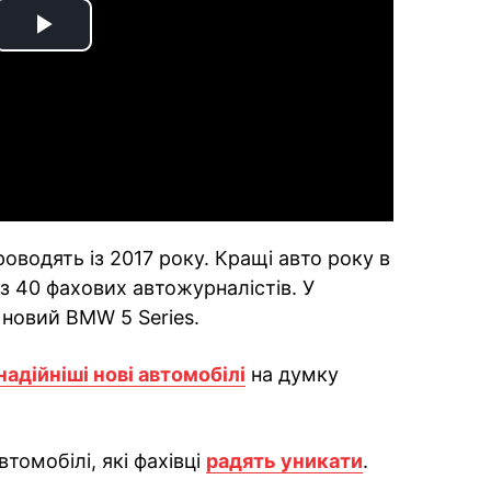
Play
Video
роводять із 2017 року. Кращі авто року в
з 40 фахових автожурналістів. У
новий BMW 5 Series.
надійніші нові автомобілі
на думку
томобілі, які фахівці
радять уникати
.