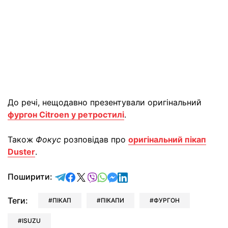
До речі, нещодавно презентували оригінальний
фургон Citroen у ретростилі
.
Також
Фокус
розповідав про
оригінальний пікап
Duster
.
відправити у Telegram
поділитись у Facebook
поділитись у X
відправити у Viber
відправити у Whatsapp
відправити у Messenger
відправити у LinkedIn
Поширити:
Теги:
ПІКАП
ПІКАПИ
ФУРГОН
ISUZU