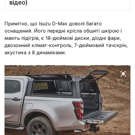
відео)
Примітно, що Isuzu D-Max доволі багато
оснащений. Його передні крісла обшиті шкірою і
мають підігрів, є 18-дюймові диски, діодні фари,
двозонний клімат-контроль, 7-дюймовий тачскрін,
акустика з 8 динаміками.