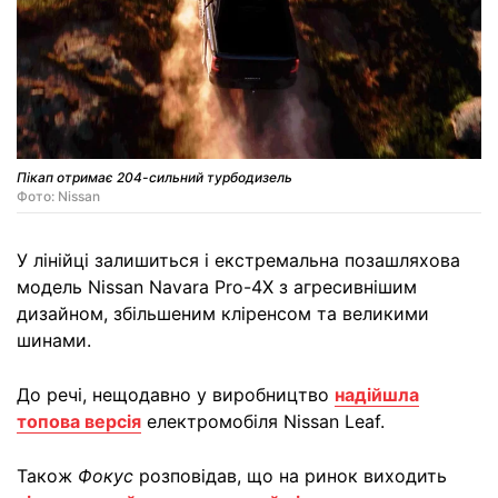
Пікап отримає 204-сильний турбодизель
Фото: Nissan
У лінійці залишиться і екстремальна позашляхова
модель Nissan Navara Pro-4X з агресивнішим
дизайном, збільшеним кліренсом та великими
шинами.
До речі, нещодавно у виробництво
надійшла
топова версія
електромобіля Nissan Leaf.
Також
Фокус
розповідав, що на ринок виходить