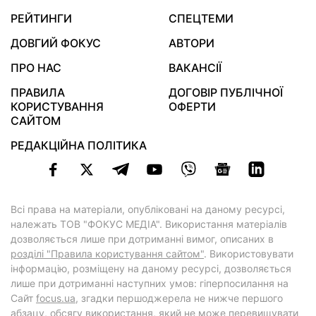
РЕЙТИНГИ
СПЕЦТЕМИ
ДОВГИЙ ФОКУС
АВТОРИ
ПРО НАС
ВАКАНСІЇ
ПРАВИЛА
ДОГОВІР ПУБЛІЧНОЇ
КОРИСТУВАННЯ
ОФЕРТИ
САЙТОМ
РЕДАКЦІЙНА ПОЛІТИКА
Всі права на матеріали, опубліковані на даному ресурсі,
належать ТОВ "ФОКУС МЕДІА". Використання матеріалів
дозволяється лише при дотриманні вимог, описаних в
розділі "Правила користування сайтом"
. Використовувати
інформацію, розміщену на даному ресурсі, дозволяється
лише при дотриманні наступних умов: гіперпосилання на
Cайт
focus.ua
, згадки першоджерела не нижче першого
абзацу, обсягу використання, який не може перевищувати