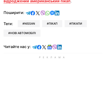
відроджений американський пікап
.
відправити у Telegram
поділитись у Facebook
поділитись у X
відправити у Viber
відправити у Whatsapp
відправити у Messenger
відправити у LinkedIn
Поширити:
Теги:
NISSAN
ПІКАП
ПІКАПИ
НОВІ АВТОМОБІЛІ
Читайте у Telegram
Читайте у Facebook
Читайте у X
Читайте у Google news
Читайте у Viber
Читайте у LinkedIn
Читайте нас у: