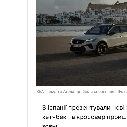
SEAT Ibiza та Arona пройшли оновлення | Фот
В Іспанії презентували нові
хетчбек та кросовер пройш
зовні.