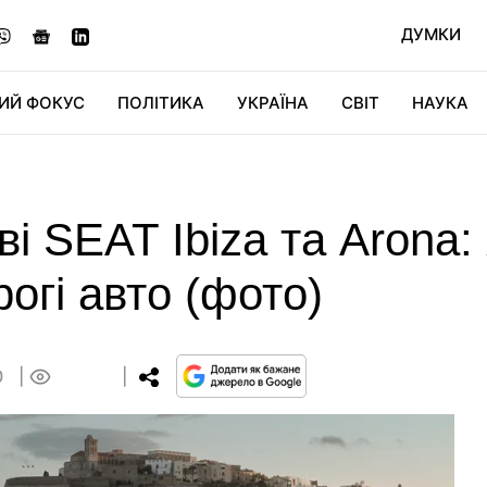
ДУМКИ
ИЙ ФОКУС
ПОЛІТИКА
УКРАЇНА
СВІТ
НАУКА
ДІДЖИТАЛ
АВТО
СВІТФАН
КУ
і SEAT Ibiza та Arona:
огі авто (фото)
0
0