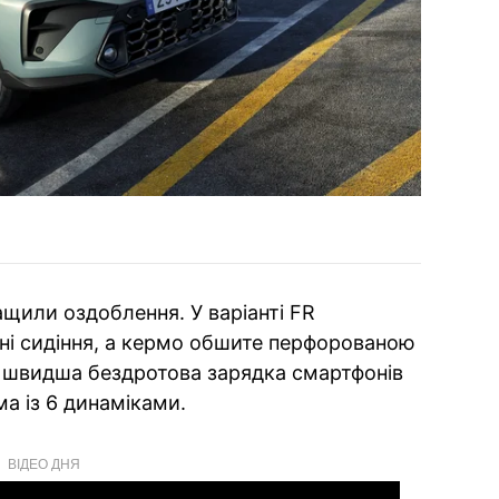
ращили оздоблення. У варіанті FR
ні сидіння, а кермо обшите перфорованою
и швидша бездротова зарядка смартфонів
а із 6 динаміками.
ВІДЕО ДНЯ