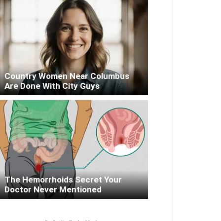
Country Women Near Columbus
Are Done With City Guys
The Hemorrhoids Secret Your
Doctor Never Mentioned