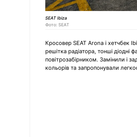
SEAT Ibiza
Фото: SEAT
Кросовер SEAT Arona і хетчбек Ib
решітка радіатора, тонші діодні 
повітрозабірником. Замінили і за
кольорів та запропонували легко