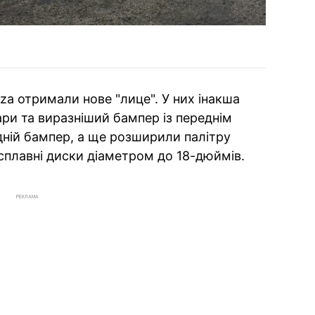
iza отримали нове "лице". У них інакша
фари та виразніший бампер із переднім
дній бампер, а ще розширили палітру
сплавні диски діаметром до 18-дюймів.
РЕКЛАМА