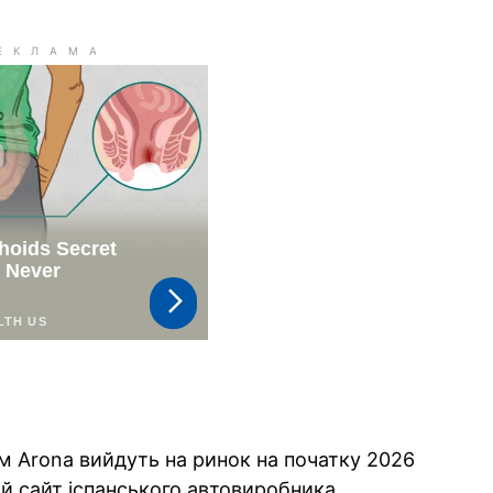
им Arona вийдуть на ринок на початку 2026
й сайт іспанського автовиробника.