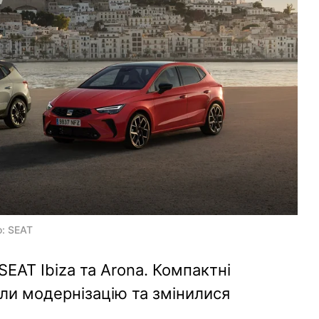
о: SEAT
 SEAT Ibiza та Arona. Компактні
ли модернізацію та змінилися