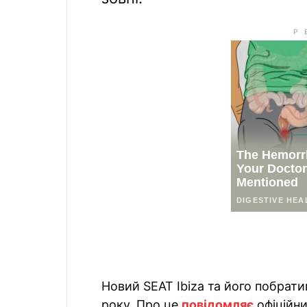
Новий SEAT Ibiza та його побрат
року. Про це
повідомляє
офіційни