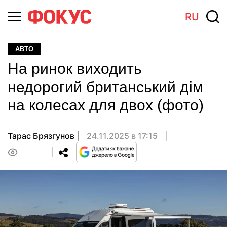
RU
АВТО
На ринок виходить
недорогий британський дім
на колесах для двох (фото)
Тарас Брязгунов
24.11.2025 в 17:15
0