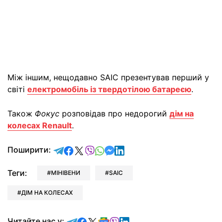
Між іншим, нещодавно SAIC презентував перший у
світі
електромобіль із твердотілою батареєю
.
Також
Фокус
розповідав про недорогий
дім на
колесах Renault
.
відправити у Telegram
поділитись у Facebook
поділитись у X
відправити у Viber
відправити у Whatsapp
відправити у Messenger
відправити у LinkedIn
Поширити:
Теги:
МІНІВЕНИ
SAIC
ДІМ НА КОЛЕСАХ
Читайте у Telegram
Читайте у Facebook
Читайте у X
Читайте у Google news
Читайте у Viber
Читайте у LinkedIn
Читайте нас у: