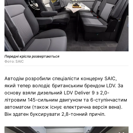
Передні крісла розвертаються
Фото: SAIC
Автодім розробили спеціалісти концерну SAIC,
який тепер володіє британським брендом LDV. За
основу взяли дизельний LDV Deliver 9 з 2,0-
літровим 145-сильним двигуном та 6-ступінчастим
автоматом (також існує електрична версія вена).
Він здатен буксирувати 2,8-тонний причіп.