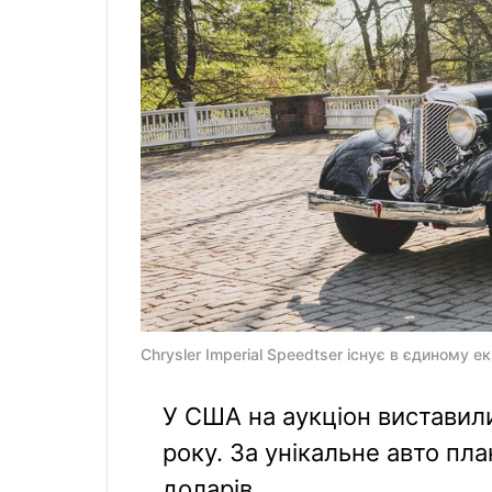
Chrysler Imperial Speedtser існує в єдиному е
У США на аукціон виставили
року. За унікальне авто пл
доларів.