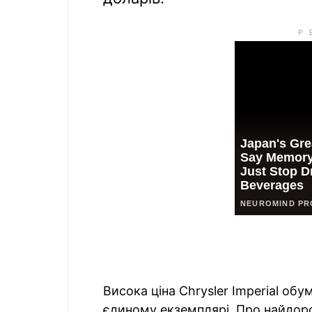
Висока ціна Chrysler Imperial об
єдиному екземплярі. Про найдоро