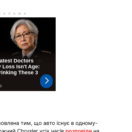
умовлена тим, що авто існує в одному-
жчий Chrysler усіх часів
розповіли
на