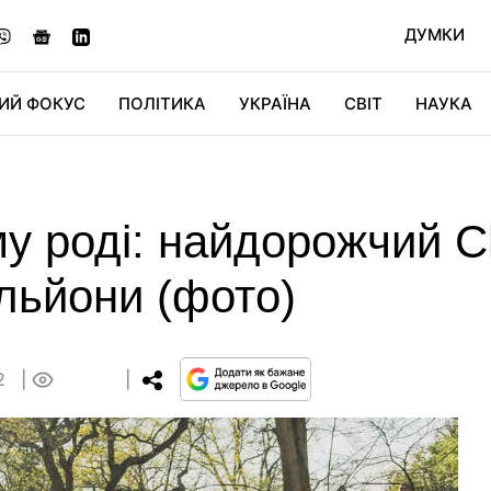
ДУМКИ
ИЙ ФОКУС
ПОЛІТИКА
УКРАЇНА
СВІТ
НАУКА
ДІДЖИТАЛ
АВТО
СВІТФАН
КУ
 роді: найдорожчий Chr
ільйони (фото)
32
0