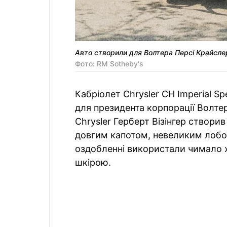
Авто створили для Волтера Персі Крайсле
Фото: RM Sotheby's
Кабріолет Chrysler CH Imperial S
для президента корпорації Волте
Chrysler Герберт Візінгер створи
довгим капотом, невеликим лобо
оздобленні використали чимало 
шкірою.