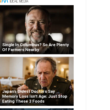
Single In Columbus? So Are Plenty
Of Farmers Nearby
Japan's Oldest Doctors Say
Memory Loss Isn't Age: Just Stop
Eating These 3 Foods