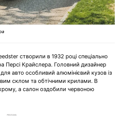
ра
peedster створили в 1932 році спеціально
ра Персі Крайслера. Головний дизайнер
в для авто особливий алюмінієвий кузов із
вим склом та обтічними крилами. В
хрому, а салон оздобили червоною
РЕКЛАМА