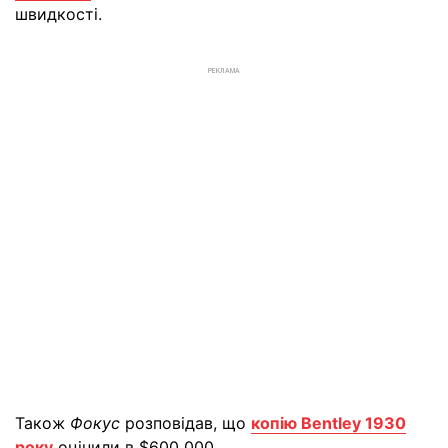
швидкості.
РЕКЛАМА
Також
Фокус
розповідав, що
копію Bentley 1930
року
оцінили в $600 000.