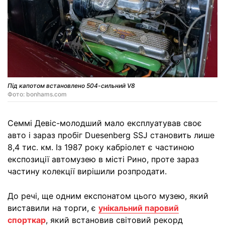
Під капотом встановлено 504-сильний V8
Фото: bonhams.com
Семмі Девіс-молодший мало експлуатував своє
авто і зараз пробіг Duesenberg SSJ становить лише
8,4 тис. км. Із 1987 року кабріолет є частиною
експозиції автомузею в місті Рино, проте зараз
частину колекції вирішили розпродати.
До речі, ще одним експонатом цього музею, який
виставили на торги, є
унікальний паровий
спорткар
, який встановив світовий рекорд