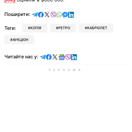
відправити у Telegram
поділитись у Facebook
поділитись у X
відправити у Viber
відправити у Whatsapp
відправити у Messenger
відправити у LinkedIn
Поширити:
Теги:
КОПІЯ
РЕТРО
КАБРІОЛЕТ
АУКЦІОН
Читайте у Telegram
Читайте у Facebook
Читайте у X
Читайте у Google news
Читайте у Viber
Читайте у LinkedIn
Читайте нас у: