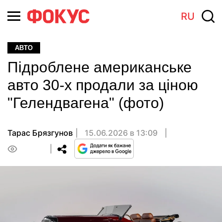
RU
АВТО
Підроблене американське
авто 30-х продали за ціною
"Гелендвагена" (фото)
Тарас Брязгунов
15.06.2026 в 13:09
0