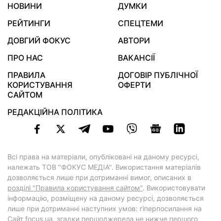
НОВИНИ
ДУМКИ
РЕЙТИНГИ
СПЕЦТЕМИ
ДОВГИЙ ФОКУС
АВТОРИ
ПРО НАС
ВАКАНСІЇ
ПРАВИЛА
ДОГОВІР ПУБЛІЧНОЇ
КОРИСТУВАННЯ
ОФЕРТИ
САЙТОМ
РЕДАКЦІЙНА ПОЛІТИКА
Всі права на матеріали, опубліковані на даному ресурсі,
належать ТОВ "ФОКУС МЕДІА". Використання матеріалів
дозволяється лише при дотриманні вимог, описаних в
розділі "Правила користування сайтом"
. Використовувати
інформацію, розміщену на даному ресурсі, дозволяється
лише при дотриманні наступних умов: гіперпосилання на
Cайт
focus.ua
, згадки першоджерела не нижче першого