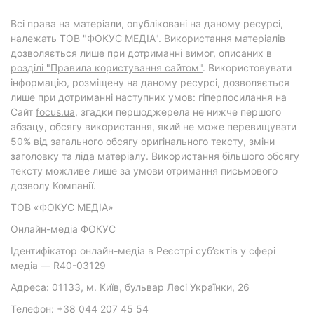
Всі права на матеріали, опубліковані на даному ресурсі,
належать ТОВ "ФОКУС МЕДІА". Використання матеріалів
дозволяється лише при дотриманні вимог, описаних в
розділі "Правила користування сайтом"
. Використовувати
інформацію, розміщену на даному ресурсі, дозволяється
лише при дотриманні наступних умов: гіперпосилання на
Cайт
focus.ua
, згадки першоджерела не нижче першого
абзацу, обсягу використання, який не може перевищувати
50% від загального обсягу оригінального тексту, зміни
заголовку та ліда матеріалу. Використання більшого обсягу
тексту можливе лише за умови отримання письмового
дозволу Компанії.
ТОВ «ФОКУС МЕДІА»
Онлайн-медіа ФОКУС
Ідентифікатор онлайн-медіа в Реєстрі суб’єктів у сфері
медіа — R40-03129
Адреса: 01133, м. Київ, бульвар Лесі Українки, 26
Телефон: +38 044 207 45 54