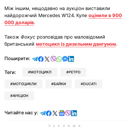
Між іншим, нещодавно на аукціон виставили
найдорожчий Mercedes W124. Купе
оцінили в 900
000 доларів
.
Також
Фокус
розповідав про маловідомий
британський
мотоцикл із дизельним двигуном
.
відправити у Telegram
поділитись у Facebook
поділитись у X
відправити у Viber
відправити у Whatsapp
відправити у Messenger
відправити у LinkedIn
Поширити:
Теги:
МОТОЦИКЛ
РЕТРО
МОТОЦИКЛИ
БАЙКИ
DUCATI
АУКЦІОН
Читайте у Telegram
Читайте у Facebook
Читайте у X
Читайте у Google news
Читайте у Viber
Читайте у LinkedIn
Читайте нас у: