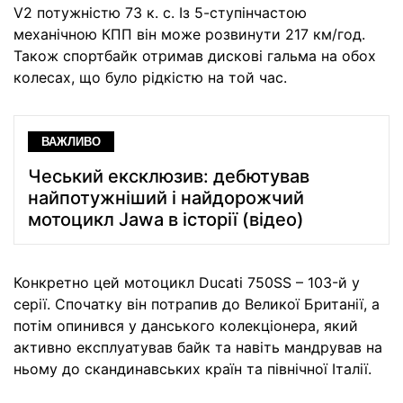
V2 потужністю 73 к. с. Із 5-ступінчастою
механічною КПП він може розвинути 217 км/год.
Також спортбайк отримав дискові гальма на обох
колесах, що було рідкістю на той час.
ВАЖЛИВО
Чеський ексклюзив: дебютував
найпотужніший і найдорожчий
мотоцикл Jawa в історії (відео)
Конкретно цей мотоцикл Ducati 750SS – 103-й у
серії. Спочатку він потрапив до Великої Британії, а
потім опинився у данського колекціонера, який
активно експлуатував байк та навіть мандрував на
ньому до скандинавських країн та північної Італії.