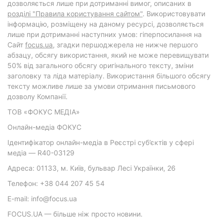
дозволяється лише при дотриманні вимог, описаних в
розділі "Правила користування сайтом"
. Використовувати
інформацію, розміщену на даному ресурсі, дозволяється
лише при дотриманні наступних умов: гіперпосилання на
Cайт
focus.ua
, згадки першоджерела не нижче першого
абзацу, обсягу використання, який не може перевищувати
50% від загального обсягу оригінального тексту, зміни
заголовку та ліда матеріалу. Використання більшого обсягу
тексту можливе лише за умови отримання письмового
дозволу Компанії.
ТОВ «ФОКУС МЕДІА»
Онлайн-медіа ФОКУС
Ідентифікатор онлайн-медіа в Реєстрі суб’єктів у сфері
медіа — R40-03129
Адреса: 01133, м. Київ, бульвар Лесі Українки, 26
Телефон: +38 044 207 45 54
E-mail: info@focus.ua
FOCUS.UA — більше ніж просто новини.