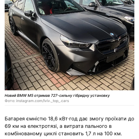
Новий BMW M5 отримав 727-сильну гібридну установку
Фото: instagram.com/lviv._top_.cars
Батарея ємністю 18,6 кВт∙год дає змогу проїхати до
69 км на електротязі, а витрата пального в
комбінованому циклі становить 1,7 л на 100 км.