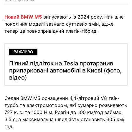
Новий BMW M5
випускають із 2024 року. Нинішнє
покоління моделі зазнало суттєвих змін, адже
тепер це повнопривідний плагін-гібрид.
ВАЖЛИВО
П'яний підліток на Tesla протаранив
припарковані автомобілі в Києві (фото,
відео)
Седан BMW M5 оснащений 4,4-літровий V8 твін-
турбо та електромотором, які сумарно розвивають
727 к. с. та 1000 Н∙м. Розгін до 100 км/год займає
3,5 с, а максимальна швидкість становить 305 км/
год.