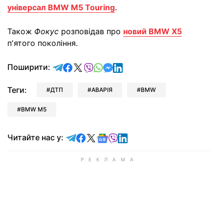
універсал BMW M5 Touring
.
Також
Фокус
розповідав про
новий BMW X5
п'ятого покоління.
відправити у Telegram
поділитись у Facebook
поділитись у X
відправити у Viber
відправити у Whatsapp
відправити у Messenger
відправити у LinkedIn
Поширити:
Теги:
ДТП
АВАРІЯ
BMW
BMW M5
Читайте у Telegram
Читайте у Facebook
Читайте у X
Читайте у Google news
Читайте у Viber
Читайте у LinkedIn
Читайте нас у: