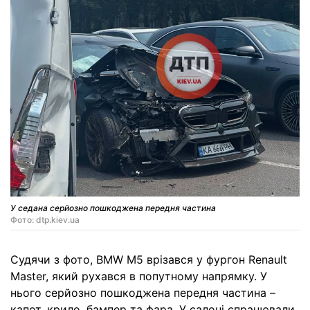
У седана серйозно пошкоджена передня частина
Фото: dtp.kiev.ua
Судячи з фото, BMW M5 врізався у фургон Renault
Master, який рухався в попутному напрямку. У
нього серйозно пошкоджена передня частина –
капот, крило, бампер та фара. У салоні спрацювали