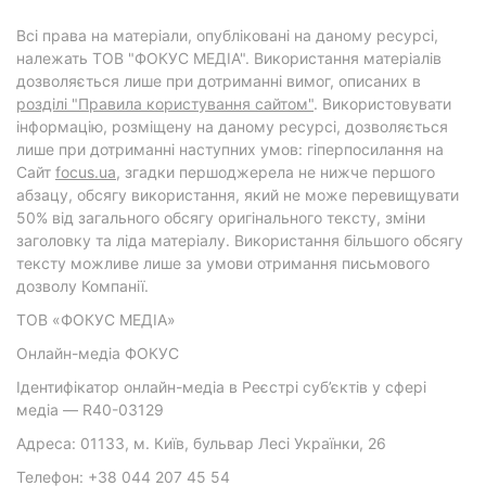
Всі права на матеріали, опубліковані на даному ресурсі,
належать ТОВ "ФОКУС МЕДІА". Використання матеріалів
дозволяється лише при дотриманні вимог, описаних в
розділі "Правила користування сайтом"
. Використовувати
інформацію, розміщену на даному ресурсі, дозволяється
лише при дотриманні наступних умов: гіперпосилання на
Cайт
focus.ua
, згадки першоджерела не нижче першого
абзацу, обсягу використання, який не може перевищувати
50% від загального обсягу оригінального тексту, зміни
заголовку та ліда матеріалу. Використання більшого обсягу
тексту можливе лише за умови отримання письмового
дозволу Компанії.
ТОВ «ФОКУС МЕДІА»
Онлайн-медіа ФОКУС
Ідентифікатор онлайн-медіа в Реєстрі суб’єктів у сфері
медіа — R40-03129
Адреса: 01133, м. Київ, бульвар Лесі Українки, 26
Телефон: +38 044 207 45 54