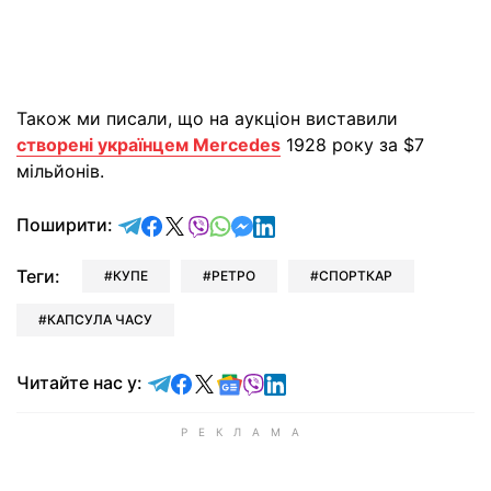
Також ми писали, що на аукціон виставили
створені українцем Mercedes
1928 року за $7
мільйонів.
відправити у Telegram
поділитись у Facebook
поділитись у X
відправити у Viber
відправити у Whatsapp
відправити у Messenger
відправити у LinkedIn
Поширити:
Теги:
КУПЕ
РЕТРО
СПОРТКАР
КАПСУЛА ЧАСУ
Читайте у Telegram
Читайте у Facebook
Читайте у X
Читайте у Google news
Читайте у Viber
Читайте у LinkedIn
Читайте нас у: