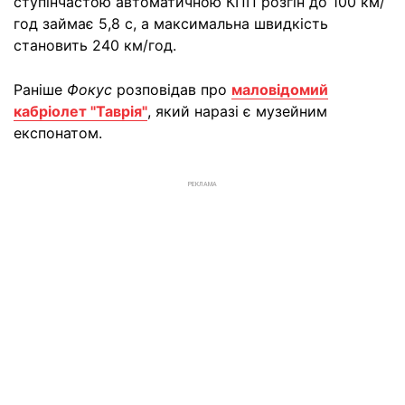
ступінчастою автоматичною КПП розгін до 100 км/
год займає 5,8 с, а максимальна швидкість
становить 240 км/год.
Раніше
Фокус
розповідав про
маловідомий
кабріолет "Таврія"
, який наразі є музейним
експонатом.
РЕКЛАМА