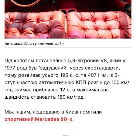
Авто мало багату комплектацію
Під капотом встановлено 5,9-літровий V8, який у
1977 році був "задушений" через екостандарти,
тому розвиває усього 195 к. с. та 407 Н∙м. Із 3-
ступінчастою автоматичною КПП розгін до 100 км/
год займає приблизно 12 с, а максимальна
швидкість становить 180 км/год.
Між іншим, нещодавно в Києві помітили
спортивний Mercedes 80-х
.