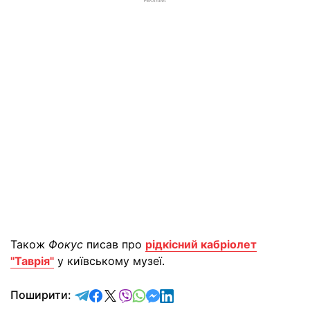
РЕКЛАМА
Також
Фокус
писав про
рідкісний кабріолет
"Таврія"
у київському музеї.
відправити у Telegram
поділитись у Facebook
поділитись у X
відправити у Viber
відправити у Whatsapp
відправити у Messenger
відправити у LinkedIn
Поширити: