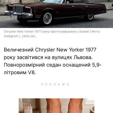
Chrysler New Yorker 1977 року сфотографували у Львові | Фото:
Instagram / _carly.car_
Величезний Chrysler New Yorker 1977
року засвітився на вулицях Львова.
Повнорозмірний седан оснащений 5,9-
літровим V8.