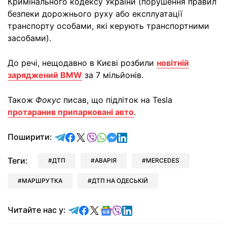
Кримінального кодексу України (порушення правил
безпеки дорожнього руху або експлуатації
транспорту особами, які керують транспортними
засобами).
До речі, нещодавно в Києві розбили
новітній
заряджений BMW
за 7 мільйонів.
Також
Фокус
писав, що підліток на Tesla
протаранив припарковані авто
.
відправити у Telegram
поділитись у Facebook
поділитись у X
відправити у Viber
відправити у Whatsapp
відправити у Messenger
відправити у LinkedIn
Поширити:
Теги:
ДТП
АВАРІЯ
MERCEDES
МАРШРУТКА
ДТП НА ОДЕСЬКІЙ
Читайте у Telegram
Читайте у Facebook
Читайте у X
Читайте у Google news
Читайте у Viber
Читайте у LinkedIn
Читайте нас у: