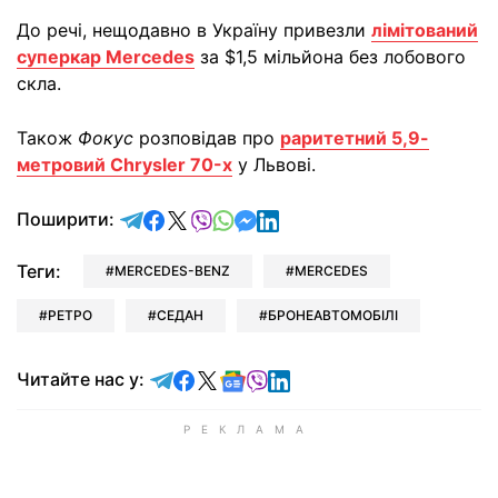
До речі, нещодавно в Україну привезли
лімітований
суперкар Mercedes
за $1,5 мільйона без лобового
скла.
Також
Фокус
розповідав про
раритетний 5,9-
метровий Chrysler 70-х
у Львові.
відправити у Telegram
поділитись у Facebook
поділитись у X
відправити у Viber
відправити у Whatsapp
відправити у Messenger
відправити у LinkedIn
Поширити:
Теги:
MERCEDES-BENZ
MERCEDES
РЕТРО
СЕДАН
БРОНЕАВТОМОБІЛІ
Читайте у Telegram
Читайте у Facebook
Читайте у X
Читайте у Google news
Читайте у Viber
Читайте у LinkedIn
Читайте нас у: