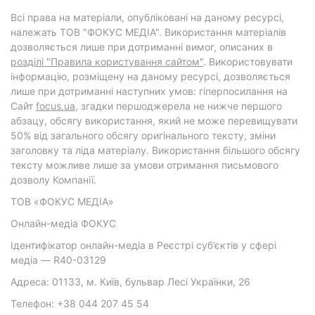
Всі права на матеріали, опубліковані на даному ресурсі,
належать ТОВ "ФОКУС МЕДІА". Використання матеріалів
дозволяється лише при дотриманні вимог, описаних в
розділі "Правила користування сайтом"
. Використовувати
інформацію, розміщену на даному ресурсі, дозволяється
лише при дотриманні наступних умов: гіперпосилання на
Cайт
focus.ua
, згадки першоджерела не нижче першого
абзацу, обсягу використання, який не може перевищувати
50% від загального обсягу оригінального тексту, зміни
заголовку та ліда матеріалу. Використання більшого обсягу
тексту можливе лише за умови отримання письмового
дозволу Компанії.
ТОВ «ФОКУС МЕДІА»
Онлайн-медіа ФОКУС
Ідентифікатор онлайн-медіа в Реєстрі суб’єктів у сфері
медіа — R40-03129
Адреса: 01133, м. Київ, бульвар Лесі Українки, 26
Телефон: +38 044 207 45 54