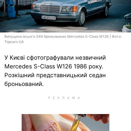
Випущено всього 349 броньованих Mercedes S-Class W126 | Фото:
Topcars UA
У Києві сфотографували незвичний
Mercedes S-Class W126 1986 року.
Розкішний представницький седан
броньований.