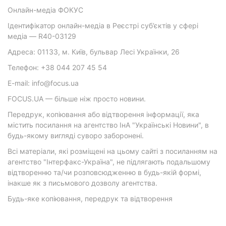
Онлайн-медіа ФОКУС
Ідентифікатор онлайн-медіа в Реєстрі суб’єктів у сфері
медіа — R40-03129
Адреса: 01133, м. Київ, бульвар Лесі Українки, 26
Телефон: +38 044 207 45 54
E-mail: info@focus.ua
FOCUS.UA — більше ніж просто новини.
Передрук, копіювання або відтворення інформації, яка
містить посилання на агентство ІнА "Українські Новини", в
будь-якому вигляді суворо заборонені.
Всі матеріали, які розміщені на цьому сайті з посиланням на
агентство "Інтерфакс-Україна", не підлягають подальшому
відтворенню та/чи розповсюдженню в будь-якій формі,
інакше як з письмового дозволу агентства.
Будь-яке копіювання, передрук та відтворення
фотографічних творів та/або аудіовізуальних творів
правовласника Getty Images — суворо забороняється.