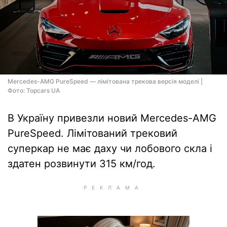
Mercedes-AMG PureSpeed — лімітована трекова версія моделі |
Фото: Topcars UA
В Україну привезли новий Mercedes-AMG
PureSpeed. Лімітований трековий
суперкар не має даху чи лобового скла і
здатен розвинути 315 км/год.