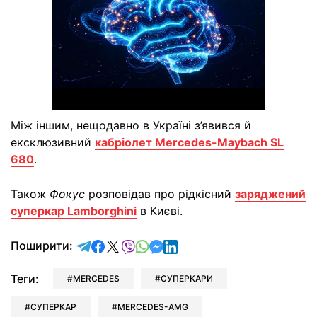
Між іншим, нещодавно в Україні з’явився й
ексклюзивний
кабріолет Mercedes-Maybach SL
680
.
Також
Фокус
розповідав про рідкісний
заряджений
суперкар Lamborghini
в Києві.
відправити у Telegram
поділитись у Facebook
поділитись у X
відправити у Viber
відправити у Whatsapp
відправити у Messenger
відправити у LinkedIn
Поширити:
Теги:
MERCEDES
СУПЕРКАРИ
СУПЕРКАР
MERCEDES-AMG