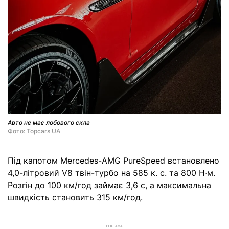
Авто не має лобового скла
Фото: Topcars UA
Під капотом Mercedes-AMG PureSpeed встановлено
4,0-літровий V8 твін-турбо на 585 к. с. та 800 Н∙м.
Розгін до 100 км/год займає 3,6 с, а максимальна
швидкість становить 315 км/год.
РЕКЛАМА