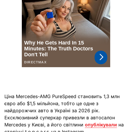
Ціна Mercedes-AMG PureSpeed становить 1,3 млн
євро або $1,5 мільйона, тобто це одне з
найдорожчих авто в Україні за 2026 рік.
Ексклюзивний суперкар привезли в автосалон
Mercedes у Києві, а його світлини
опублікували
на
сторінці t.o.p.c.a.r.s_ua в Instagram.