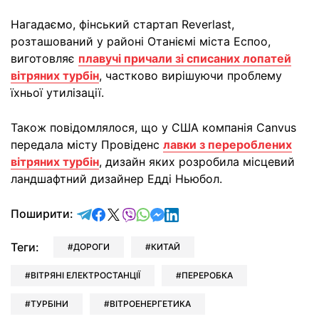
Нагадаємо, фінський стартап Reverlast,
розташований у районі Отаніємі міста Еспоо,
виготовляє
плавучі причали зі списаних лопатей
вітряних турбін
, частково вирішуючи проблему
їхньої утилізації.
Також повідомлялося, що у США компанія Canvus
передала місту Провіденс
лавки з перероблених
вітряних турбін
, дизайн яких розробила місцевий
ландшафтний дизайнер Едді Ньюбол.
відправити у Telegram
поділитись у Facebook
поділитись у X
відправити у Viber
відправити у Whatsapp
відправити у Messenger
відправити у LinkedIn
Поширити:
Теги:
ДОРОГИ
КИТАЙ
ВІТРЯНІ ЕЛЕКТРОСТАНЦІЇ
ПЕРЕРОБКА
ТУРБІНИ
ВІТРОЕНЕРГЕТИКА