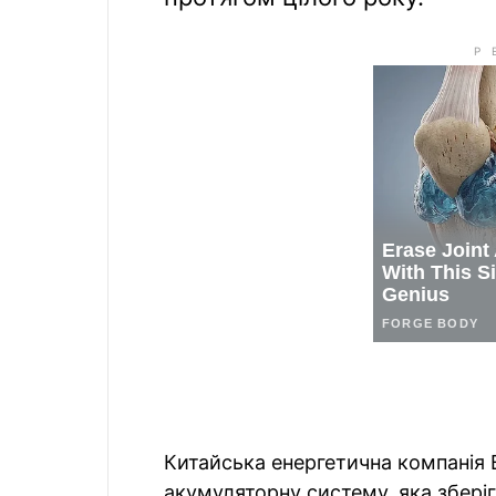
Китайська енергетична компанія B
акумуляторну систему, яка зберіг