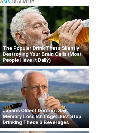
The Popular Drink That's Silently
Destroying Your Brain Cells (Most
People Have It Daily)
Japan's Oldest Doctors Say
Memory Loss Isn't Age: Just Stop
Drinking These 3 Beverages