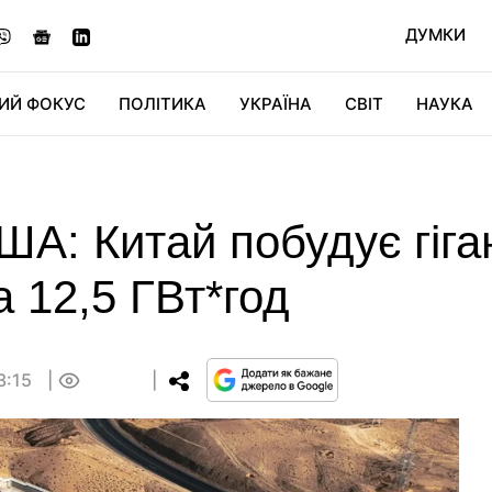
ДУМКИ
ИЙ ФОКУС
ПОЛІТИКА
УКРАЇНА
СВІТ
НАУКА
ДІДЖИТАЛ
АВТО
СВІТФАН
КУ
ША: Китай побудує гіга
а 12,5 ГВт*год
3:15
0