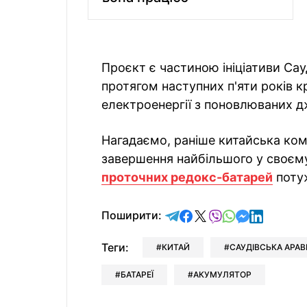
Проєкт є частиною ініціативи Сауд
протягом наступних п'яти років 
електроенергії з поновлюваних д
Нагадаємо, раніше китайська ком
завершення найбільшого у своєму
проточних редокс-батарей
потуж
відправити у Telegram
поділитись у Facebo
поділитись у X
відправити у Vi
відправити у
відправит
відправи
Поширити:
Теги:
КИТАЙ
САУДІВСЬКА АРАВ
БАТАРЕЇ
АКУМУЛЯТОР