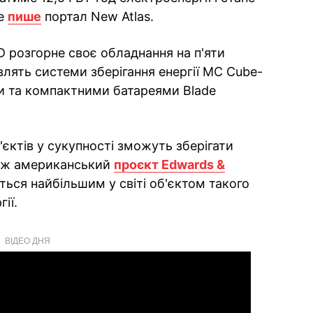
це
пише
портал New Atlas.
 розгорне своє обладнання на п'яти
влять системи зберігання енергії MC Cube-
и та компактними батареями Blade
'єктів у сукупності зможуть зберігати
ніж американський
проєкт Edwards &
ється найбільшим у світі об'єктом такого
ії.
ВІДЕО ДНЯ