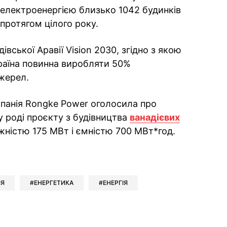
електроенергією близько 1042 будинків
протягом цілого року.
івської Аравії Vision 2030, згідно з якою
країна повинна виробляти 50%
жерел.
панія Rongke Power оголосила про
 роді проєкту з будівництва
ванадієвих
ністю 175 МВт і ємністю 700 МВт*год.
ok
ber
 Whatsapp
и у Messenger
ти у LinkedIn
ІЯ
ЕНЕРГЕТИКА
ЕНЕРГІЯ