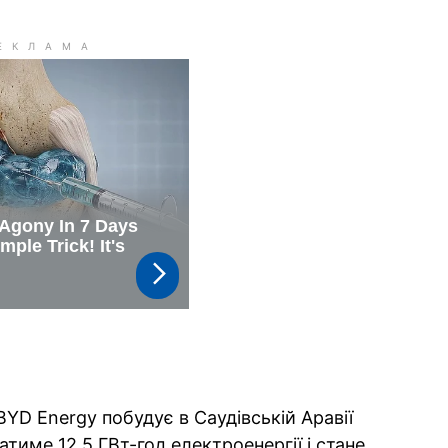
YD Energy побудує в Саудівській Аравії
атиме 12,5 ГВт-год електроенергії і стане