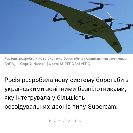
Росіяни розробили нову систему боротьби з українськими зенітними
БпЛА, — Сергій "Флеш" | Фото: SUPERCAM.AERO
Росія розробила нову систему боротьби з
українськими зенітними безпілотниками,
яку інтегрувала у більшість
розвідувальних дронів типу Supercam.