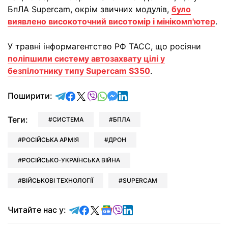
БпЛА Supercam, окрім звичних модулів,
було
виявлено високоточний висотомір і мінікомп'ютер
.
У травні інформагентство РФ ТАСС, що росіяни
поліпшили систему автозахвату цілі у
безпілотнику типу Supercam S350
.
відправити у Telegram
поділитись у Facebook
поділитись у X
відправити у Viber
відправити у Whatsapp
відправити у Messenger
відправити у LinkedIn
Поширити:
Теги:
СИСТЕМА
БПЛА
РОСІЙСЬКА АРМІЯ
ДРОН
РОСІЙСЬКО-УКРАЇНСЬКА ВІЙНА
ВІЙСЬКОВІ ТЕХНОЛОГІЇ
SUPERCAM
Читайте у Telegram
Читайте у Facebook
Читайте у X
Читайте у Google news
Читайте у Viber
Читайте у LinkedIn
Читайте нас у: