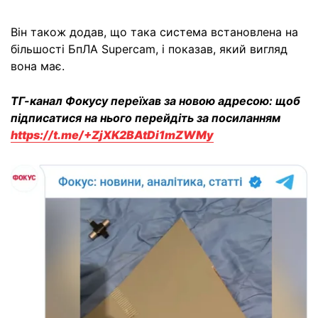
Він також додав, що така система встановлена на
більшості БпЛА Supercam, і показав, який вигляд
вона має.
ТГ-канал Фокусу переїхав за новою адресою: щоб
підписатися на нього перейдіть за посиланням
https://t.me/+ZjXK2BAtDi1mZWMy