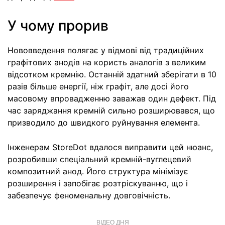
У чому прорив
Нововведення полягає у відмові від традиційних
графітових анодів на користь аналогів з великим
відсотком кремнію. Останній здатний зберігати в 10
разів більше енергії, ніж графіт, але досі його
масовому впровадженню заважав один дефект. Під
час заряджання кремній сильно розширювався, що
призводило до швидкого руйнування елемента.
Інженерам StoreDot вдалося виправити цей нюанс,
розробивши спеціальний кремній-вуглецевий
композитний анод. Його структура мінімізує
розширення і запобігає розтріскуванню, що і
забезпечує феноменальну довговічність.
ВІДЕО ДНЯ