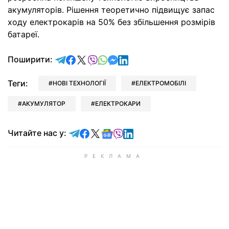
акумуляторів. Рішення теоретично підвищує запас
ходу електрокарів на 50% без збільшення розмірів
батареї.
відправити у Telegram
поділитись у Facebook
поділитись у X
відправити у Viber
відправити у Whatsapp
відправити у Messenger
відправити у LinkedIn
Поширити:
Теги:
НОВІ ТЕХНОЛОГІЇ
ЕЛЕКТРОМОБІЛІ
АКУМУЛЯТОР
ЕЛЕКТРОКАРИ
Читайте у Telegram
Читайте у Facebook
Читайте у X
Читайте у Google news
Читайте у Viber
Читайте у LinkedIn
Читайте нас у: