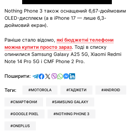
Nothing Phone 3 також оснащений 6,67-дюймовим
OLED-дисплеєм (а в iPhone 17 — лише 6,3-
дюймовий екран).
Раніше стало відомо,
які бюджетні телефони
можна купити просто зараз
. Тоді в списку
опинилися Samsung Galaxy A25 5G, Xiaomi Redmi
Note 14 Pro 5G і CMF Phone 2 Pro.
відправити у Telegram
поділитись у Facebook
поділитись у X
відправити у Viber
відправити у Whatsapp
відправити у Messenger
відправити у LinkedIn
Поширити:
Теги:
MOTOROLA
ГАДЖЕТИ
ANDROID
СМАРТФОНИ
SAMSUNG GALAXY
GOOGLE PIXEL
NOTHING PHONE 3
ONEPLUS