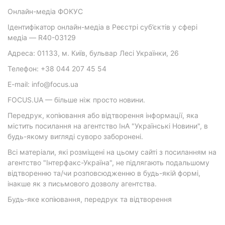
Онлайн-медіа ФОКУС
Ідентифікатор онлайн-медіа в Реєстрі суб’єктів у сфері
медіа — R40-03129
Адреса: 01133, м. Київ, бульвар Лесі Українки, 26
Телефон: +38 044 207 45 54
E-mail: info@focus.ua
FOCUS.UA — більше ніж просто новини.
Передрук, копіювання або відтворення інформації, яка
містить посилання на агентство ІнА "Українські Новини", в
будь-якому вигляді суворо заборонені.
Всі матеріали, які розміщені на цьому сайті з посиланням на
агентство "Інтерфакс-Україна", не підлягають подальшому
відтворенню та/чи розповсюдженню в будь-якій формі,
інакше як з письмового дозволу агентства.
Будь-яке копіювання, передрук та відтворення
фотографічних творів та/або аудіовізуальних творів
правовласника Getty Images — суворо забороняється.