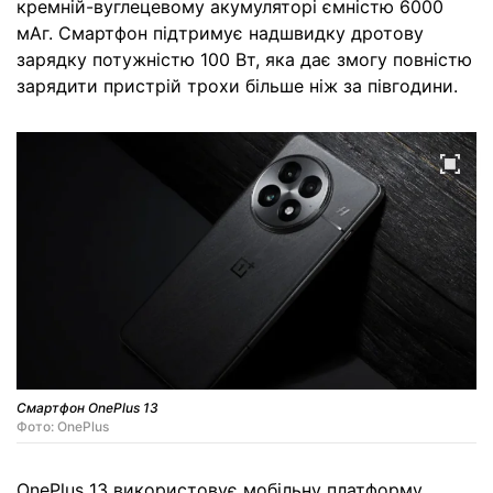
кремній-вуглецевому акумуляторі ємністю 6000
мАг. Смартфон підтримує надшвидку дротову
зарядку потужністю 100 Вт, яка дає змогу повністю
зарядити пристрій трохи більше ніж за півгодини.
Смартфон OnePlus 13
Фото: OnePlus
OnePlus 13 використовує мобільну платформу