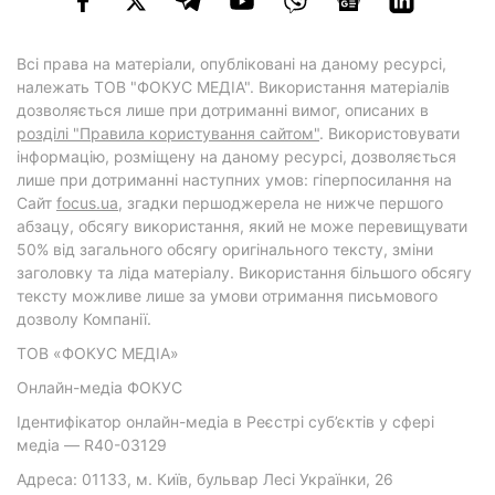
Всі права на матеріали, опубліковані на даному ресурсі,
належать ТОВ "ФОКУС МЕДІА". Використання матеріалів
дозволяється лише при дотриманні вимог, описаних в
розділі "Правила користування сайтом"
. Використовувати
інформацію, розміщену на даному ресурсі, дозволяється
лише при дотриманні наступних умов: гіперпосилання на
Cайт
focus.ua
, згадки першоджерела не нижче першого
абзацу, обсягу використання, який не може перевищувати
50% від загального обсягу оригінального тексту, зміни
заголовку та ліда матеріалу. Використання більшого обсягу
тексту можливе лише за умови отримання письмового
дозволу Компанії.
ТОВ «ФОКУС МЕДІА»
Онлайн-медіа ФОКУС
Ідентифікатор онлайн-медіа в Реєстрі суб’єктів у сфері
медіа — R40-03129
Адреса: 01133, м. Київ, бульвар Лесі Українки, 26