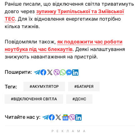
Раніше писали, що відключення світла триватимуть
довго через
зупинку Трипільської та Зміївської
ТЕС
. Для їх відновлення енергетикам потрібно
кілька тижнів.
Повідомляли також,
як подовжити час роботи
ноутбука під час блекаутів
. Деякі налаштування
знижують навантаження на пристрій.
відправити у Telegram
поділитись у Facebook
поділитись у X
відправити у Viber
відправити у Whatsapp
відправити у Messenger
відправити у LinkedIn
Поширити:
Теги:
АКУМУЛЯТОР
БАТАРЕЯ
ВІДКЛЮЧЕННЯ СВІТЛА
ДСНС
Читайте у Telegram
Читайте у Facebook
Читайте у X
Читайте у Google news
Читайте у Viber
Читайте у LinkedIn
Читайте нас у: