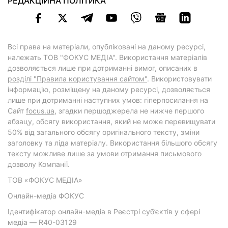
РЕДАКЦІЙНА ПОЛІТИКА
Всі права на матеріали, опубліковані на даному ресурсі,
належать ТОВ "ФОКУС МЕДІА". Використання матеріалів
дозволяється лише при дотриманні вимог, описаних в
розділі "Правила користування сайтом"
. Використовувати
інформацію, розміщену на даному ресурсі, дозволяється
лише при дотриманні наступних умов: гіперпосилання на
Cайт
focus.ua
, згадки першоджерела не нижче першого
абзацу, обсягу використання, який не може перевищувати
50% від загального обсягу оригінального тексту, зміни
заголовку та ліда матеріалу. Використання більшого обсягу
тексту можливе лише за умови отримання письмового
дозволу Компанії.
ТОВ «ФОКУС МЕДІА»
Онлайн-медіа ФОКУС
Ідентифікатор онлайн-медіа в Реєстрі суб’єктів у сфері
медіа — R40-03129