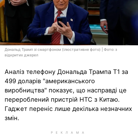
Дональд Трамп зі смартфоном (ілюстративне фото) | Фото: з
відкритих джерел
Аналіз телефону Дональда Трампа T1 за
499 доларів "американського
виробництва" показує, що насправді це
перероблений пристрій HTC з Китаю.
Гаджет переніс лише декілька незначних
змін.