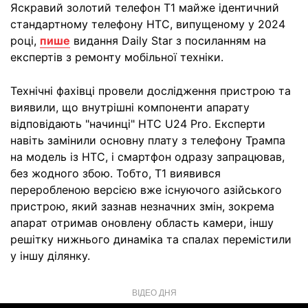
Яскравий золотий телефон T1 майже ідентичний
стандартному телефону HTC, випущеному у 2024
році,
пише
видання Daily Star з посиланням на
експертів з ремонту мобільної техніки.
Технічні фахівці провели дослідження пристрою та
виявили, що внутрішні компоненти апарату
відповідають "начинці" HTC U24 Pro. Експерти
навіть замінили основну плату з телефону Трампа
на модель із HTC, і смартфон одразу запрацював,
без жодного збою. Тобто, Т1 виявився
переробленою версією вже існуючого азійського
пристрою, який зазнав незначних змін, зокрема
апарат отримав оновлену область камери, іншу
решітку нижнього динаміка та спалах перемістили
у іншу ділянку.
ВІДЕО ДНЯ