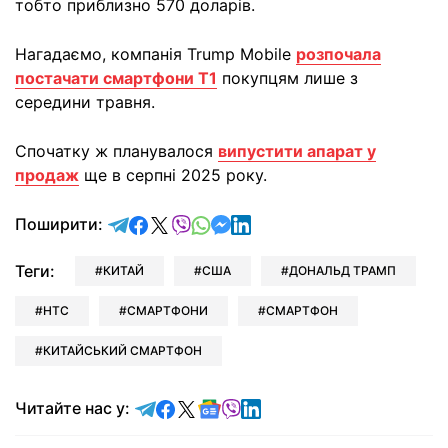
тобто приблизно 570 доларів.
Нагадаємо, компанія Trump Mobile
розпочала
постачати смартфони T1
покупцям лише з
середини травня.
Спочатку ж планувалося
випустити апарат у
продаж
ще в серпні 2025 року.
відправити у Telegram
поділитись у Facebook
поділитись у X
відправити у Viber
відправити у Whatsapp
відправити у Messenger
відправити у LinkedIn
Поширити:
Теги:
КИТАЙ
США
ДОНАЛЬД ТРАМП
HTC
СМАРТФОНИ
СМАРТФОН
КИТАЙСЬКИЙ СМАРТФОН
Читайте у Telegram
Читайте у Facebook
Читайте у X
Читайте у Google news
Читайте у Viber
Читайте у LinkedIn
Читайте нас у: