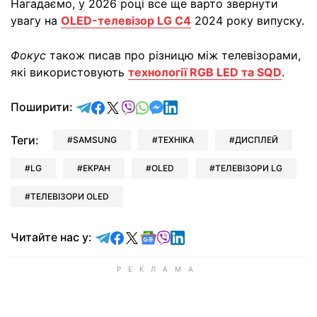
Нагадаємо, у 2026 році все ще варто звернути
увагу на
OLED-телевізор LG C4
2024 року випуску.
Фокус
також писав про різницю між телевізорами,
які використовують
технології RGB LED та SQD
.
відправити у Telegram
поділитись у Facebook
поділитись у X
відправити у Viber
відправити у Whatsapp
відправити у Messenger
відправити у LinkedIn
Поширити:
Теги:
SAMSUNG
ТЕХНІКА
ДИСПЛЕЙ
LG
ЕКРАН
OLED
ТЕЛЕВІЗОРИ LG
ТЕЛЕВІЗОРИ OLED
Читайте у Telegram
Читайте у Facebook
Читайте у X
Читайте у Google news
Читайте у Viber
Читайте у LinkedIn
Читайте нас у: