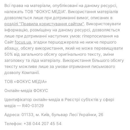
Всі права на матеріали, опубліковані на даному ресурсі,
належать ТОВ "ФОКУС МЕДІА". Використання матеріалів
дозволяється лише при дотриманні вимог, описаних в
розділі "Правила користування сайтом"
. Використовувати
інформацію, розміщену на даному ресурсі, дозволяється
лише при дотриманні наступних умов: гіперпосилання на
Cайт
focus.ua
, згадки першоджерела не нижче першого
абзацу, обсягу використання, який не може перевищувати
50% від загального обсягу оригінального тексту, зміни
заголовку та ліда матеріалу. Використання більшого обсягу
тексту можливе лише за умови отримання письмового
дозволу Компанії.
ТОВ «ФОКУС МЕДІА»
Онлайн-медіа ФОКУС
Ідентифікатор онлайн-медіа в Реєстрі суб’єктів у сфері
медіа — R40-03129
Адреса: 01133, м. Київ, бульвар Лесі Українки, 26
Телефон: +38 044 207 45 54