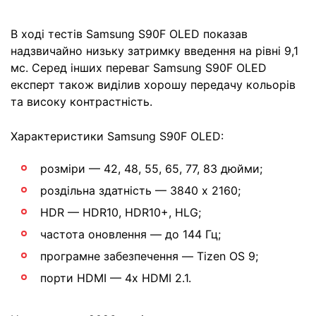
В ході тестів Samsung S90F OLED показав
надзвичайно низьку затримку введення на рівні 9,1
мс. Серед інших переваг Samsung S90F OLED
експерт також виділив хорошу передачу кольорів
та високу контрастність.
Характеристики Samsung S90F OLED:
розміри — 42, 48, 55, 65, 77, 83 дюйми;
роздільна здатність — 3840 x 2160;
HDR — HDR10, HDR10+, HLG;
частота оновлення — до 144 Гц;
програмне забезпечення — Tizen OS 9;
порти HDMI — 4x HDMI 2.1.