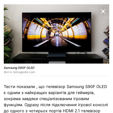
Samsung S90F OLED
Фото: tomsguide.com
Тести показали , що телевізор Samsung S90F OLED
є одним з найкращих варіантів для геймерів,
зокрема завдяки спеціалізованим ігровим
функціям. Одразу після підключення ігрової консолі
до одного з чотирьох портів HDMI 2.1 телевізор