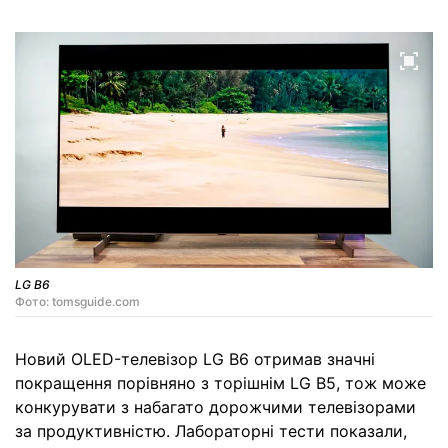
LG B6
Фото: tomsguide.com
Новий OLED-телевізор LG B6 отримав значні
покращення порівняно з торішнім LG B5, тож може
конкурувати з набагато дорожчими телевізорами
за продуктивністю. Лабораторні тести показали,