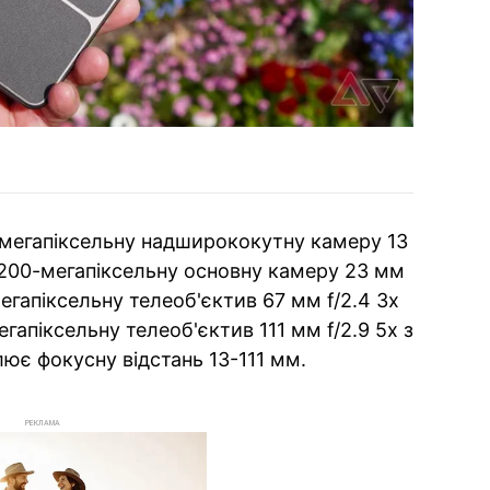
-мегапіксельну надширококутну камеру 13
, 200-мегапіксельну основну камеру 23 мм
мегапіксельну телеоб'єктив 67 мм f/2.4 3x
гапіксельну телеоб'єктив 111 мм f/2.9 5x з
ює фокусну відстань 13-111 мм.
РЕКЛАМА