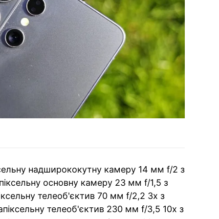
ксельну надширококутну камеру 14 мм f/2 з
іксельну основну камеру 23 мм f/1,5 з
ксельну телеоб'єктив 70 мм f/2,2 3x з
піксельну телеоб'єктив 230 мм f/3,5 10x з