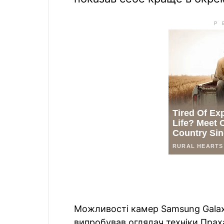
Можливості камер Samsung Galaxy 
випробував оглядач техніки Прах