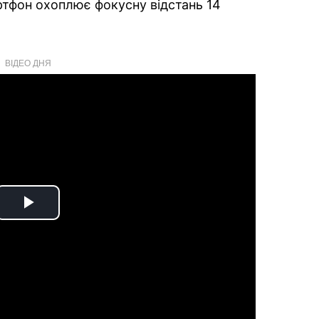
ртфон охоплює фокусну відстань 14
ВІДЕО ДНЯ
Play
Video