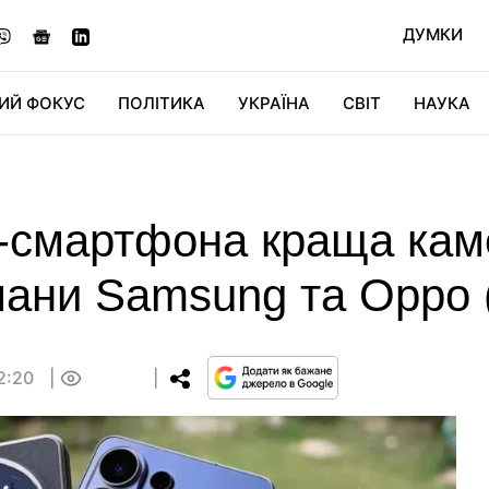
ДУМКИ
ИЙ ФОКУС
ПОЛІТИКА
УКРАЇНА
СВІТ
НАУКА
ДІДЖИТАЛ
АВТО
СВІТФАН
КУ
d-смартфона краща кам
мани Samsung та Oppo 
12:20
0