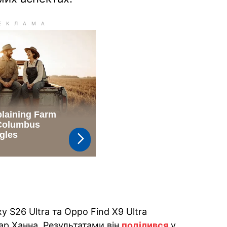
S26 Ultra та Oppo Find X9 Ultra
ар Ханна. Результатами він
поділився
у