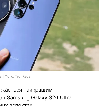
a | Фото: TechRadar
вважається найкращим
н Samsung Galaxy S26 Ultra
мих аспектах.