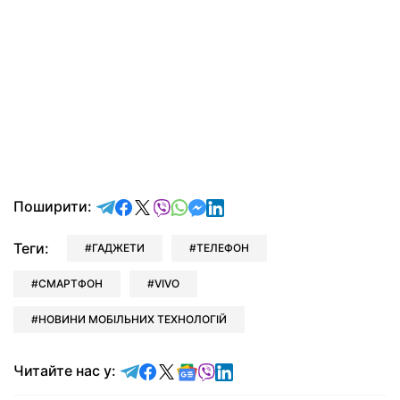
відправити у Telegram
поділитись у Facebook
поділитись у X
відправити у Viber
відправити у Whatsapp
відправити у Messenger
відправити у LinkedIn
Поширити:
Теги:
ГАДЖЕТИ
ТЕЛЕФОН
СМАРТФОН
VIVO
НОВИНИ МОБІЛЬНИХ ТЕХНОЛОГІЙ
Читайте у Telegram
Читайте у Facebook
Читайте у X
Читайте у Google news
Читайте у Viber
Читайте у LinkedIn
Читайте нас у: