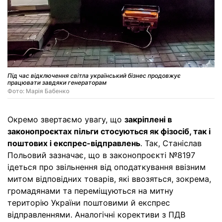
Під час відключення світла український бізнес продовжує
працювати завдяки генераторам
Фото: Марiя Бабенко
Окремо звертаємо увагу, що
закріплені в
законопроєктах пільги стосуються як фізосіб, так і
поштових і експрес-відправлень
. Так, Станіслав
Польовий зазначає, що в законопроєкті №8197
ідеться про звільнення від оподаткування ввізним
митом відповідних товарів, які ввозяться, зокрема,
громадянами та переміщуються на митну
територію України поштовими й експрес
відправленнями. Аналогічні корективи з ПДВ