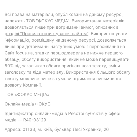
Всі права на матеріали, опубліковані на даному ресурсі,
належать ТОВ "ФОКУС МЕДІА". Використання матеріалів
дозволяється лише при дотриманні вимог, описаних в
розділі "Правила користування сайтом"
. Використовувати
інформацію, розміщену на даному ресурсі, дозволяється
лише при дотриманні наступних умов: гіперпосилання на
Cайт
focus.ua
, згадки першоджерела не нижче першого
абзацу, обсягу використання, який не може перевищувати
50% від загального обсягу оригінального тексту, зміни
заголовку та ліда матеріалу. Використання більшого обсягу
тексту можливе лише за умови отримання письмового
дозволу Компанії.
ТОВ «ФОКУС МЕДІА»
Онлайн-медіа ФОКУС
Ідентифікатор онлайн-медіа в Реєстрі суб’єктів у сфері
медіа — R40-03129
Адреса: 01133, м. Київ, бульвар Лесі Українки, 26