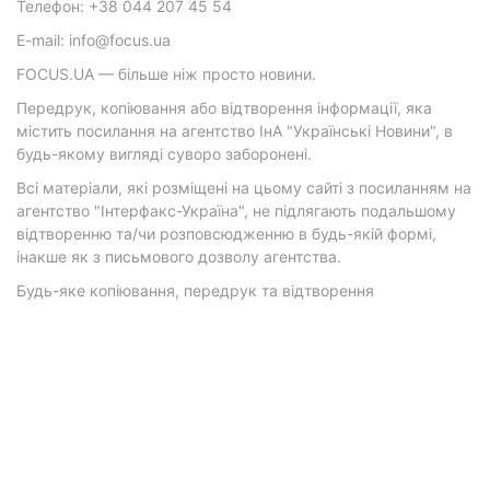
Телефон: +38 044 207 45 54
E-mail: info@focus.ua
FOCUS.UA — більше ніж просто новини.
Передрук, копіювання або відтворення інформації, яка
містить посилання на агентство ІнА "Українські Новини", в
будь-якому вигляді суворо заборонені.
Всі матеріали, які розміщені на цьому сайті з посиланням на
агентство "Інтерфакс-Україна", не підлягають подальшому
відтворенню та/чи розповсюдженню в будь-якій формі,
інакше як з письмового дозволу агентства.
Будь-яке копіювання, передрук та відтворення
фотографічних творів та/або аудіовізуальних творів
правовласника Getty Images — суворо забороняється.
Матеріали з плашками "Р", "Новини партнерів", "Новини
компаній", "Новини партій", "Інновації", "Позиція",
"Спецпроект за підтримки" публікуються на комерційній
основі.