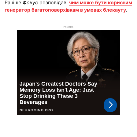
Раніше
Фокус
розповідав,
чим може бути корисним
генератор багатоповерхівкам в умовах блекауту
.
РЕКЛАМА