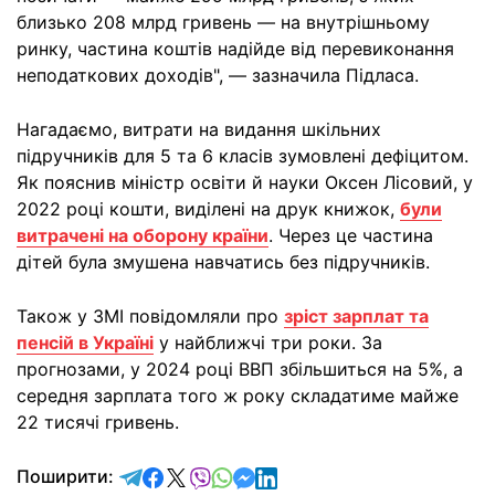
близько 208 млрд гривень — на внутрішньому
ринку, частина коштів надійде від перевиконання
неподаткових доходів", — зазначила Підласа.
Нагадаємо, витрати на видання шкільних
підручників для 5 та 6 класів зумовлені дефіцитом.
Як пояснив міністр освіти й науки Оксен Лісовий, у
2022 році кошти, виділені на друк книжок,
були
витрачені на оборону країни
. Через це частина
дітей була змушена навчатись без підручників.
Також у ЗМІ повідомляли про
зріст зарплат та
пенсій в Україні
у найближчі три роки. За
прогнозами, у 2024 році ВВП збільшиться на 5%, а
середня зарплата того ж року складатиме майже
22 тисячі гривень.
відправити у Telegram
поділитись у Facebook
поділитись у X
відправити у Viber
відправити у Whatsapp
відправити у Messenger
відправити у LinkedIn
Поширити: