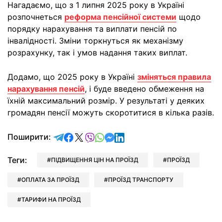
Нагадаємо, що з 1 липня 2025 року в Україні
розпочнеться
реформа пенсійної системи
щодо
порядку нарахування та виплати пенсій по
інвалідності. Зміни торкнуться як механізму
розрахунку, так і умов надання таких виплат.
Додамо, що 2025 року в Україні
зміняться правила
нарахування пенсій
, і буде введено обмеження на
їхній максимальний розмір. У результаті у деяких
громадян пенсії можуть скоротитися в кілька разів.
відправити у Telegram
поділитись у Facebook
поділитись у X
відправити у Viber
відправити у Whatsapp
відправити у Messenger
відправити у LinkedIn
Поширити:
Теги:
ПІДВИЩЕННЯ ЦІН НА ПРОЇЗД
ПРОЇЗД
ОПЛАТА ЗА ПРОЇЗД
ПРОЇЗД ТРАНСПОРТУ
ТАРИФИ НА ПРОЇЗД