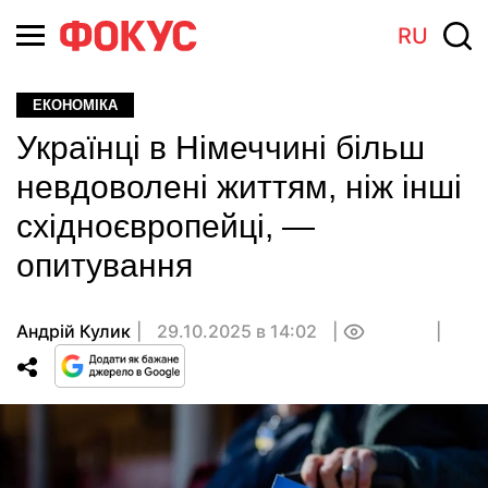
RU
ЕКОНОМІКА
Українці в Німеччині більш
невдоволені життям, ніж інші
східноєвропейці, —
опитування
Андрій Кулик
29.10.2025 в 14:02
0