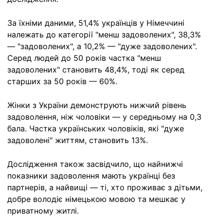
За їхніми даними, 51,4% українців у Німеччині
належать до категорії "менш задоволених", 38,3%
— "задоволених", а 10,2% — "дуже задоволених".
Серед людей до 50 років частка "менш
задоволених" становить 48,4%, тоді як серед
старших за 50 років — 60%.
Жінки з України демонструють нижчий рівень
задоволення, ніж чоловіки — у середньому на 0,3
бала. Частка українських чоловіків, які "дуже
задоволені" життям, становить 13%.
Дослідження також засвідчило, що найнижчі
показники задоволення мають українці без
партнерів, а найвищі — ті, хто проживає з дітьми,
добре володіє німецькою мовою та мешкає у
приватному житлі.