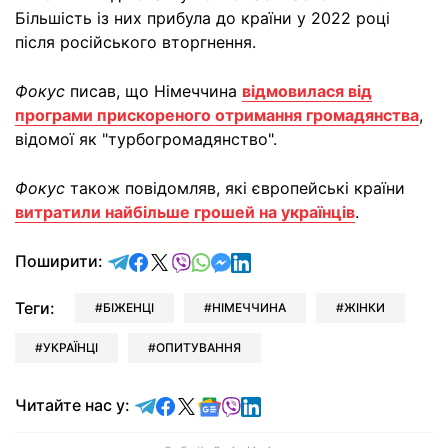
Більшість із них прибула до країни у 2022 році
після російського вторгнення.
Фокус
писав, що Німеччина
відмовилася від
програми прискореного отримання громадянства
,
відомої як "турбогромадянство".
Фокус
також повідомляв, які європейські країни
витратили найбільше грошей на українців
.
відправити у Telegram
поділитись у Facebook
поділитись у X
відправити у Viber
відправити у Whatsapp
відправити у Messenger
відправити у LinkedIn
Поширити:
Теги:
БІЖЕНЦІ
НІМЕЧЧИНА
ЖІНКИ
УКРАЇНЦІ
ОПИТУВАННЯ
Читайте у Telegram
Читайте у Facebook
Читайте у X
Читайте у Google news
Читайте у Viber
Читайте у LinkedIn
Читайте нас у: