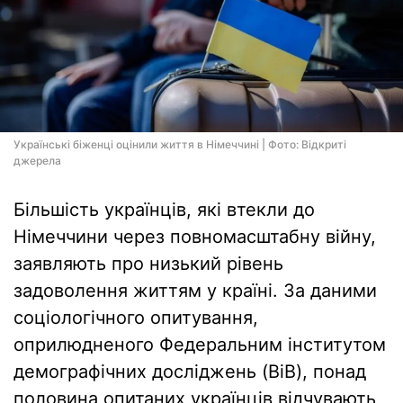
Українські біженці оцінили життя в Німеччині | Фото: Відкриті
джерела
Більшість українців, які втекли до
Німеччини через повномасштабну війну,
заявляють про низький рівень
задоволення життям у країні. За даними
соціологічного опитування,
оприлюдненого Федеральним інститутом
демографічних досліджень (BiB), понад
половина опитаних українців відчувають