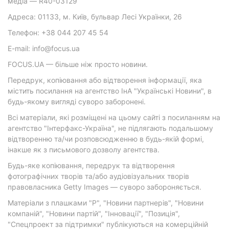
медіа — R40-03129
Адреса: 01133, м. Київ, бульвар Лесі Українки, 26
Телефон: +38 044 207 45 54
E-mail: info@focus.ua
FOCUS.UA — більше ніж просто новини.
Передрук, копіювання або відтворення інформації, яка
містить посилання на агентство ІнА "Українські Новини", в
будь-якому вигляді суворо заборонені.
Всі матеріали, які розміщені на цьому сайті з посиланням на
агентство "Інтерфакс-Україна", не підлягають подальшому
відтворенню та/чи розповсюдженню в будь-якій формі,
інакше як з письмового дозволу агентства.
Будь-яке копіювання, передрук та відтворення
фотографічних творів та/або аудіовізуальних творів
правовласника Getty Images — суворо забороняється.
Матеріали з плашками "Р", "Новини партнерів", "Новини
компаній", "Новини партій", "Інновації", "Позиція",
"Спецпроект за підтримки" публікуються на комерційній