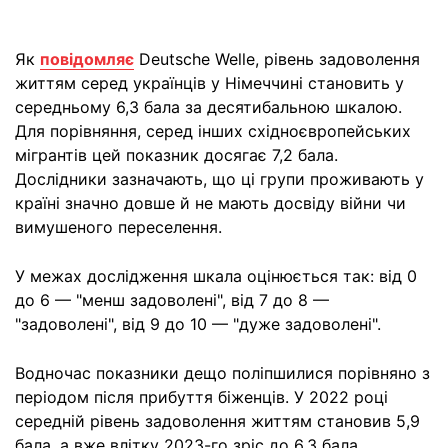
Як
повідомляє
Deutsche Welle, рівень задоволення
життям серед українців у Німеччині становить у
середньому 6,3 бала за десятибальною шкалою.
Для порівняння, серед інших східноєвропейських
мігрантів цей показник досягає 7,2 бала.
Дослідники зазначають, що ці групи проживають у
країні значно довше й не мають досвіду війни чи
вимушеного переселення.
У межах дослідження шкала оцінюється так: від 0
до 6 — "менш задоволені", від 7 до 8 —
"задоволені", від 9 до 10 — "дуже задоволені".
Водночас показники дещо поліпшилися порівняно з
періодом після прибуття біженців. У 2022 році
середній рівень задоволення життям становив 5,9
бала, а вже влітку 2023-го зріс до 6,3 бала.