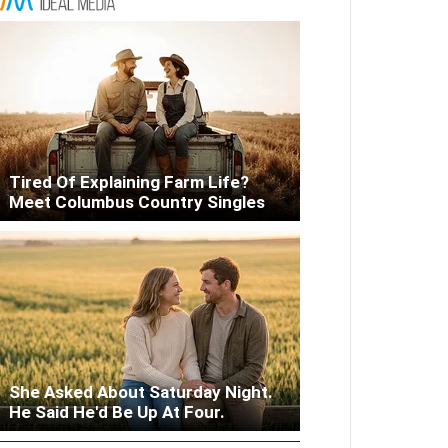
Tired Of Explaining Farm Life?
Meet Columbus Country Singles
She Asked About Saturday Night.
Woman Lives In Garage - Don't
He Said He'd Be Up At Four.
Judge Until You Peek Inside