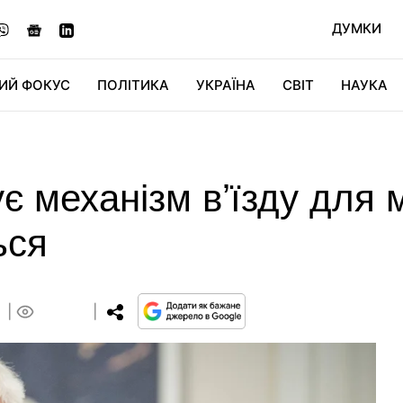
ДУМКИ
ИЙ ФОКУС
ПОЛІТИКА
УКРАЇНА
СВІТ
НАУКА
ДІДЖИТАЛ
АВТО
СВІТФАН
КУ
є механізм вʼїзду для 
ься
0