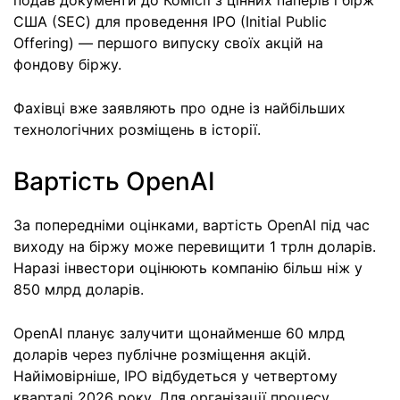
подав документи до Комісії з цінних паперів і бірж
США (SEC) для проведення IPO (Initial Public
Offering) — першого випуску своїх акцій на
фондову біржу.
Фахівці вже заявляють про одне із найбільших
технологічних розміщень в історії.
Вартість OpenAI
За попередніми оцінками, вартість OpenAI під час
виходу на біржу може перевищити 1 трлн доларів.
Наразі інвестори оцінюють компанію більш ніж у
850 млрд доларів.
OpenAI планує залучити щонайменше 60 млрд
доларів через публічне розміщення акцій.
Найімовірніше, IPO відбудеться у четвертому
кварталі 2026 року. Для організації процесу