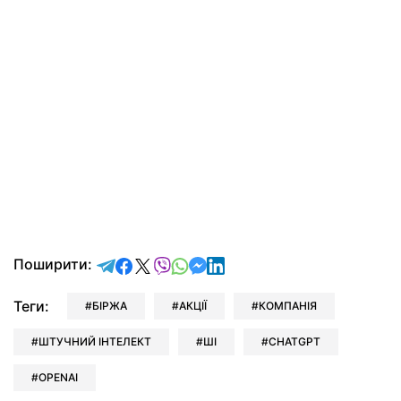
відправити у Telegram
поділитись у Facebook
поділитись у X
відправити у Viber
відправити у Whatsapp
відправити у Messenger
відправити у LinkedIn
Поширити:
Теги:
БІРЖА
АКЦІЇ
КОМПАНІЯ
ШТУЧНИЙ ІНТЕЛЕКТ
ШІ
CHATGPT
OPENAI