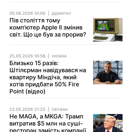
05.06.2026 10:00
ДІДЖИТАЛ
Пів століття тому
комп'ютер Apple II змінив
світ. Що це був за прорив?
25.05.2026 16:58
УКРАЇНА
Близько 15 разiв:
Штілєрман навiдувався на
квартиру Міндіча, який
хотів придбати 50% Fire
Point (відео)
22.05.2026 21:25
СВІТФАН
Не MAGA, а MKGA: Трамп
витратив $5 млн на суші-
ресторан замість компанії