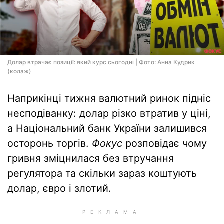
Долар втрачає позиції: який курс сьогодні | Фото: Анна Кудрик
(колаж)
Наприкінці тижня валютний ринок підніс
несподіванку: долар різко втратив у ціні,
а Національний банк України залишився
осторонь торгів.
Фокус
розповідає чому
гривня зміцнилася без втручання
регулятора та скільки зараз коштують
долар, євро і злотий.