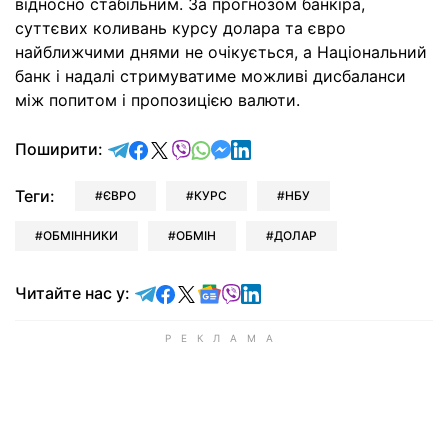
відносно стабільним. За прогнозом банкіра,
суттєвих коливань курсу долара та євро
найближчими днями не очікується, а Національний
банк і надалі стримуватиме можливі дисбаланси
між попитом і пропозицією валюти.
відправити у Telegram
поділитись у Facebook
поділитись у X
відправити у Viber
відправити у Whatsapp
відправити у Messenger
відправити у LinkedIn
Поширити:
Теги:
ЄВРО
КУРС
НБУ
ОБМІННИКИ
ОБМІН
ДОЛАР
Читайте у Telegram
Читайте у Facebook
Читайте у X
Читайте у Google news
Читайте у Viber
Читайте у LinkedIn
Читайте нас у: