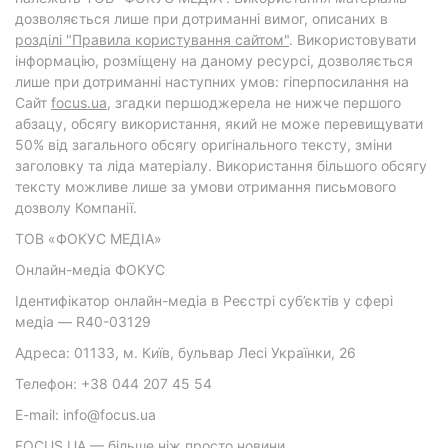
дозволяється лише при дотриманні вимог, описаних в
розділі "Правила користування сайтом"
. Використовувати
інформацію, розміщену на даному ресурсі, дозволяється
лише при дотриманні наступних умов: гіперпосилання на
Cайт
focus.ua
, згадки першоджерела не нижче першого
абзацу, обсягу використання, який не може перевищувати
50% від загального обсягу оригінального тексту, зміни
заголовку та ліда матеріалу. Використання більшого обсягу
тексту можливе лише за умови отримання письмового
дозволу Компанії.
ТОВ «ФОКУС МЕДІА»
Онлайн-медіа ФОКУС
Ідентифікатор онлайн-медіа в Реєстрі суб’єктів у сфері
медіа — R40-03129
Адреса: 01133, м. Київ, бульвар Лесі Українки, 26
Телефон: +38 044 207 45 54
E-mail: info@focus.ua
FOCUS.UA — більше ніж просто новини.