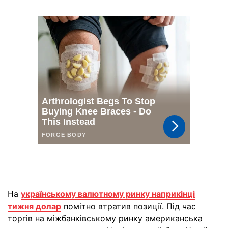
На
українському валютному ринку наприкінці
тижня долар
помітно втратив позиції. Під час
торгів на міжбанківському ринку американська