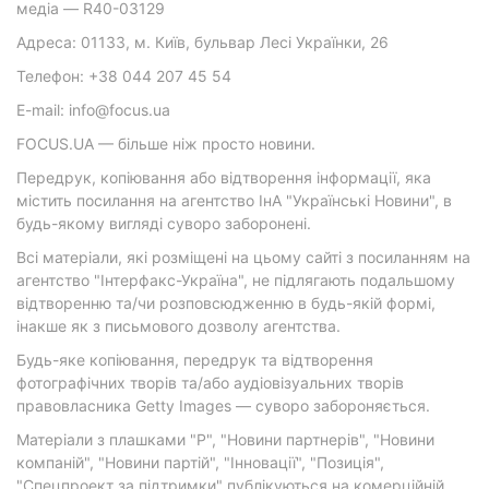
медіа — R40-03129
Адреса: 01133, м. Київ, бульвар Лесі Українки, 26
Телефон: +38 044 207 45 54
E-mail: info@focus.ua
FOCUS.UA — більше ніж просто новини.
Передрук, копіювання або відтворення інформації, яка
містить посилання на агентство ІнА "Українські Новини", в
будь-якому вигляді суворо заборонені.
Всі матеріали, які розміщені на цьому сайті з посиланням на
агентство "Інтерфакс-Україна", не підлягають подальшому
відтворенню та/чи розповсюдженню в будь-якій формі,
інакше як з письмового дозволу агентства.
Будь-яке копіювання, передрук та відтворення
фотографічних творів та/або аудіовізуальних творів
правовласника Getty Images — суворо забороняється.
Матеріали з плашками "Р", "Новини партнерів", "Новини
компаній", "Новини партій", "Інновації", "Позиція",
"Спецпроект за підтримки" публікуються на комерційній