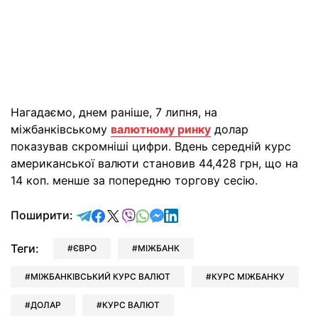
Нагадаємо, днем раніше, 7 липня, на
міжбанківському
валютному ринку
долар
показував скромніші цифри. Вдень середній курс
американської валюти становив 44,428 грн, що на
14 коп. менше за попередню торгову сесію.
відправити у Telegram
поділитись у Facebook
поділитись у X
відправити у Viber
відправити у Whatsapp
відправити у Messenger
відправити у LinkedIn
Поширити:
Теги:
ЄВРО
МІЖБАНК
МІЖБАНКІВСЬКИЙ КУРС ВАЛЮТ
КУРС МІЖБАНКУ
ДОЛАР
КУРС ВАЛЮТ