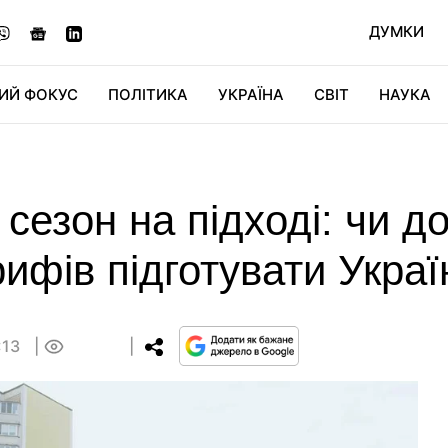
ДУМКИ
ИЙ ФОКУС
ПОЛІТИКА
УКРАЇНА
СВІТ
НАУКА
ДІДЖИТАЛ
АВТО
СВІТФАН
КУ
езон на підході: чи 
ифів підготувати Украї
:13
0