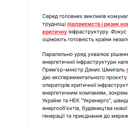
Серед головних викликів комунал
труднощі
підприємств і ризик но
критичну
інфраструктуру.
Фокус
оцінюють готовність країни незал
Паралельно уряд ухвалює рішення
енергетичної інфраструктури нап
Прем'єр-міністр Денис Шмигаль
дію експериментального проєкту з 
операторів критичної інфраструкт
енергетичним компаніям, зокрема
України та НЕК "Укренерго", швид
енергооб'єктів, будівництва нової
генерації та приєднання до мер