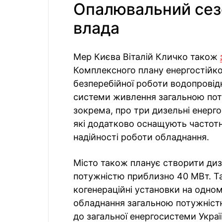
Опалювальний сезо
влада
Мер Києва Віталій Кличко також
Комплексного плану енергостійко
безперебійної роботи водопровід
системи живлення загальною пот
зокрема, про три дизельні енерг
які додатково оснащують часто
надійності роботи обладнання.
Місто також планує створити ди
потужністю приблизно 40 МВт. Так
когенераційні установки на одном
обладнання загальною потужністю
до загальної енергосистеми Украї