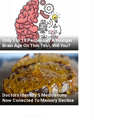
Only 1 In 10 People Get A Younger
Brain Age On This Test. Will You?
Doctors Identify 5 Medications
Now Conected To Memory Decline