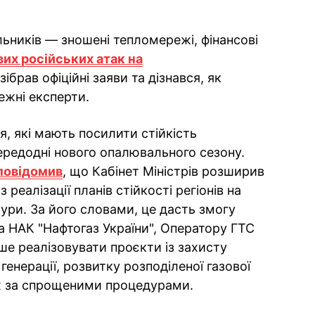
ьників — зношені тепломережі, фінансові
вих російських атак на
зібрав офіційні заяви та дізнався, як
ежні експерти.
, які мають посилити стійкість
ередодні нового опалювального сезону.
повідомив
, що Кабінет Міністрів розширив
реалізації планів стійкості регіонів на
ури. За його словами, це дасть змогу
 НАК "Нафтогаз України", Оператору ГТС
ше реалізовувати проєкти із захисту
 генерації, розвитку розподіленої газової
еж за спрощеними процедурами.