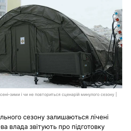
осені–зими і чи не повториться сценарій минулого сезону |
льного сезону залишаються лічені
ева влада звітують про підготовку