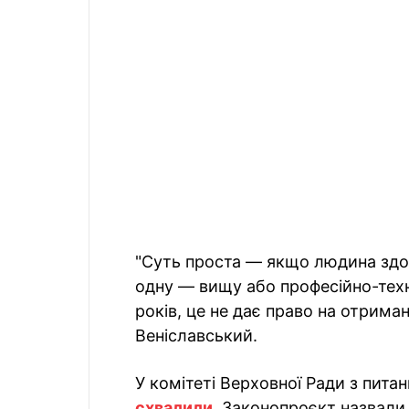
"Суть проста — якщо людина здоб
одну — вищу або професійно-техні
років, це не дає право на отрима
Веніславський.
У комітеті Верховної Ради з питан
схвалили
. Законопроєкт назвали