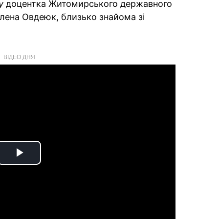
су
доцентка Житомирського державного
лена Овдеюк, близько знайома зі
ВІДЕО ДНЯ
Play
Video