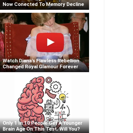
Now Conected To Memory Decline
Watch Diana's Flawless Rebellion
Changed Royal Glamour Forever
Only 1 In 10 People Get A Younger
Brain Age On This Test. Will You?