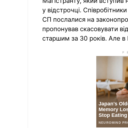
Магістранту, який вступив 
у відстрочці. Співробітник
СП послалися на законопро
пропонував скасовувати від
старшим за 30 років. Але в 