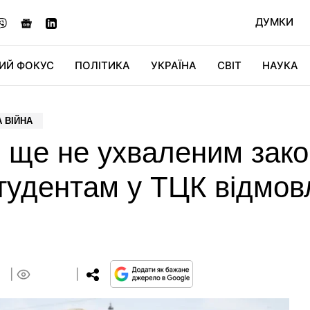
ДУМКИ
ИЙ ФОКУС
ПОЛІТИКА
УКРАЇНА
СВІТ
НАУКА
ДІДЖИТАЛ
АВТО
СВІТФАН
КУ
 ВІЙНА
 ще не ухваленим зак
тудентам у ТЦК відмов
1
0