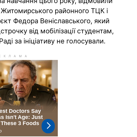
на навчання цього року, відмовили
и Житомирського районного ТЦК і
єкт Федора Веніславського, який
строчку від мобілізації студентам,
Раді за ініціативу не голосували.