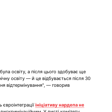
ула освіту, а після цього здобуває ще
чну освіту — й це відбувається після 30
ння відтермінування", — говорив
ь євроінтеграції
ініціативу нардепа не
 дискримінаційним. У листі комітету