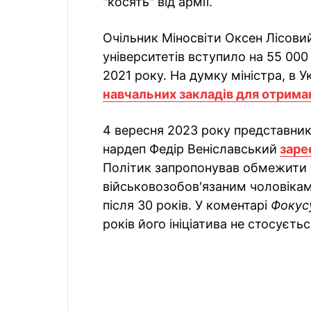
"косять" від армії.
Очільник Міносвіти Оксен Лісови
університетів вступило на 55 000 
2021 року. На думку міністра, в У
навчальних закладів для отрима
4 вересня 2023 року представник 
нардеп Федір Веніславський
заре
Політик запропонував обмежити пр
військовозобов'язаним чоловікам
після 30 років. У коментарі
Фокус
років його ініціатива не стосуєтьс