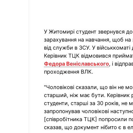
У Житомирі студент звернувся до
зарахування на навчання, щоб на
від служби в ЗСУ. У військкоматі
Керівник ТЦК відмовився прийма
Федора Веніславського
, і відпр
проходження ВЛК.
"Чоловікові сказали, що він не м
старший, ніж має бути. Керівник 
студенти, старші за 30 років, не 
запропонував чоловікові наступн
[співробітника ТЦК] попросили по
сказав, що документ нібито є в е