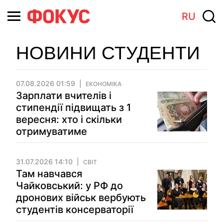
RU
НОВИНИ СТУДЕНТИ
07.08.2026 01:59
ЕКОНОМІКА
Зарплати вчителів і
стипендії підвищать з 1
вересня: хто і скільки
отримуватиме
31.07.2026 14:10
СВІТ
Там навчався
Чайковський: у РФ до
дронових військ вербують
студентів консерваторії