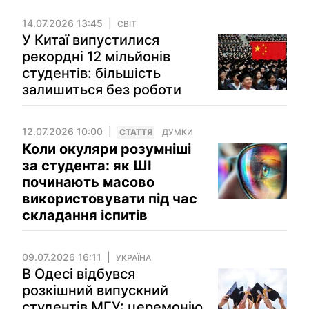
14.07.2026 13:45
СВІТ
У Китаї випустилися
рекордні 12 мільйонів
студентів: більшість
залишиться без роботи
12.07.2026 10:00
СТАТТЯ
ДУМКИ
Коли окуляри розумніші
за студента: як ШI
починають масово
використовувати під час
складання іспитів
09.07.2026 16:11
УКРАЇНА
В Одесі відбувся
розкішний випускний
студентів МГУ: церемонію