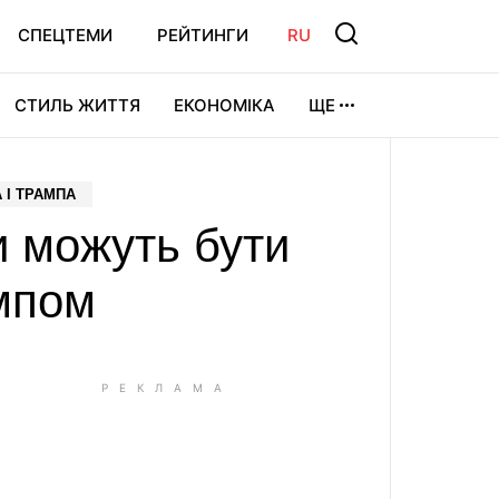
СПЕЦТЕМИ
РЕЙТИНГИ
RU
СТИЛЬ ЖИТТЯ
ЕКОНОМІКА
ЩЕ
ЛЬТУРА
ВІДЕОІГРИ
СПОРТ
А І ТРАМПА
и можуть бути
ампом