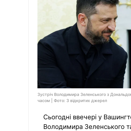
Зустріч Володимира Зеленського з Дональдом
часом | Фото: З відкритих джерел
Сьогодні ввечері у Вашингт
Володимира Зеленського т