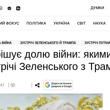
ДУМКИ
ИЙ ФОКУС
ПОЛІТИКА
УКРАЇНА
СВІТ
НАУКА
ДІДЖИТАЛ
АВТО
СВІТФАН
КУ
 ВІЙНА
ЗУСТРІЧ ЗЕЛЕНСЬКОГО Й ТРАМПА
ЗУСТРІЧ ПУТІН
ішує долю війни: яким
трічі Зеленського з Тр
:41
0