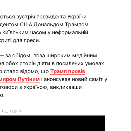
ується зустріч президента України
идентом США Дональдом Трампом.
а київським часом у неформальній
криті для преси.
 — за обідом, поза широким медійним
 обох сторін діяти в посилених умовах
го стало відомо, що
Трамп провів
имиром Путіним
і анонсував новий саміт у
еговори з Україною, викликавши
о.
ВІДЕО ДНЯ