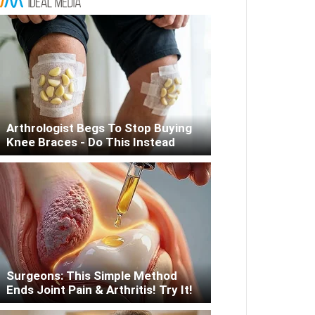
Arthrologist Begs To Stop Buying
Knee Braces - Do This Instead
Surgeons: This Simple Method
Ends Joint Pain & Arthritis! Try It!