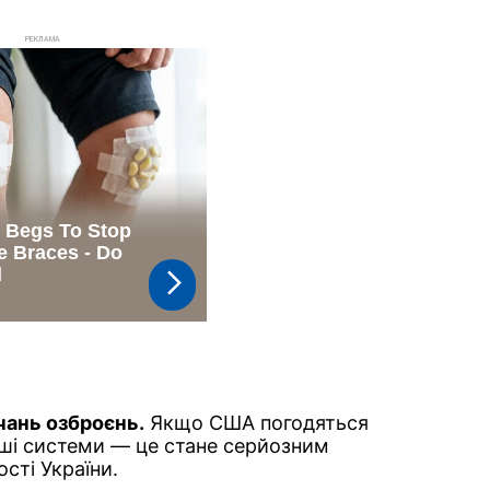
РЕКЛАМА
чань озброєнь.
Якщо США погодяться
ші системи — це стане серйозним
сті України.