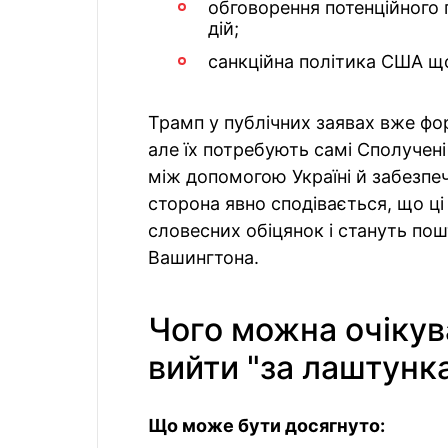
обговорення потенційного 
дій;
санкційна політика США що
Трамп у публічних заявах вже ф
але їх потребують самі Сполучен
між допомогою Україні й забезпеч
сторона явно сподівається, що ці
словесних обіцянок і стануть пош
Вашингтона.
Чого можна очіку
вийти "за лаштунк
Що може бути досягнуто: