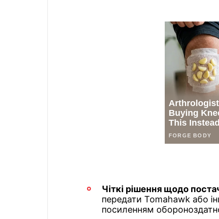
Чіткі рішення щодо поста
передати Tomahawk або ін
посиленням обороноздатно