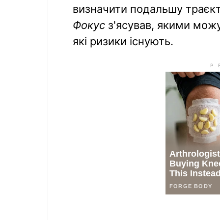
визначити подальшу траєкто
Фокус
з'ясував, якими можу
які ризики існують.