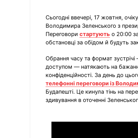
Сьогодні ввечері, 17 жовтня, очік
Володимира Зеленського з през
Переговори
стартують
о 20:00 з
обстановці за обідом й будуть за
Обрання часу та формат зустрічі
доступом — натякають на бажання
конфіденційності. За день до цьо
телефонні переговори із Волод
Будапешті. Це кинула тінь на пер
здивування в оточенні Зеленськог