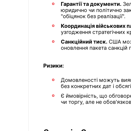
Гарантії та документи.
Зел
юридично чи політично зак
"обіцянок без реалізації".
Координація військових пл
узгодження стратегічних кр
Санкційний тиск.
США мож
оновлення пакета санкцій п
Ризики:
Домовленості можуть вия
без конкретних дат і обсягі
Є ймовірність, що обгово
чи торгу, але не обов'язко