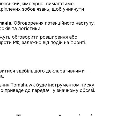
енський, ймовірно, вимагатиме
ріплених зобов'язань, щоб уникнути
анів.
Обговорення потенційного наступу,
оків та логістики.
уть обговорити розширення або
роти РФ, залежно від подій на фронті.
витися здебільшого декларативними —
в.
рення Tomahawk буде інструментом тиску
во приведе до передачі у значному обсязі.