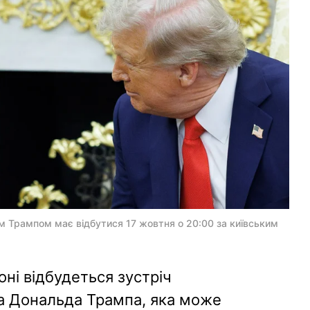
 Трампом має відбутися 17 жовтня о 20:00 за київським
оні відбудеться зустріч
а Дональда Трампа, яка може