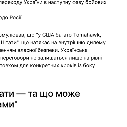
переходу України в наступну фазу бойових
до Росії.
ормулював, що "у США багато Tomahawk,
і Штати", що натякає на внутрішню дилему
енням власної безпеки. Українська
 переговори не залишаться лише на рівні
товхом для конкретних кроків із боку
вати — та що може
ами"