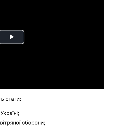
Play
Video
РЕКЛАМА
ь стати:
країні;
вітряної оборони;