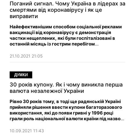
Поганий сигнал. Чому Україна в лідерах за
смертями від коронавірусу і як це
виправити
Найефективнішим способом соціальної реклами
вакцинації від коронавірусу є демонстрація
частки нещеплених, які були госпіталізовані в
останній місяць із гострим перебігом
коронавірусної хвороби.
21.10.2021 21:05
ДУМКИ
30 років купону. Як і чому виникла перша
валюта незалежної України
Рівно 30 років тому, в тоді ще радянській Україні
прийняли рішення ввести купони багаторазового
використання, які до появи гривні у 1996 році
грали роль національної валюти країни під назвою
"купоно-карбованців".
10.09.2021 11:43