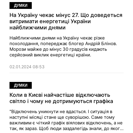
ДУМКИ
На Україну чекає мінус 27. Що доведеться
витримати енергетиці України
найближчими днями
Найближчими днями на Україну чекає різке
похолодання, попереджає блогер Андрій Блінов.
Морози майже до мінус 30 градусів кидають
серйозний виклик енергетиці країни.
02.01.2024 08:53
ДУМКИ
Коли в Києві найчастіше відключають
світло і чому не дотримуються графіка
"Відключень уникнути не вдасться. І ситуація в
наступні місяці стане ще суворішою. Саме тому
важливим є чіткий графік віялових відключень, а не
так, як зараз. Щоб люди заздалегідь знали, до якого