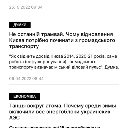
часу приготувати обід, сходити в душ і коли не
сідати в ліфт". Думка.
26.10.2022 09:34
ДУМКИ
Не останній трамвай. Чому відновлення
Києва потрібно починати з громадського
транспорту
"Як свідчить досвід Києва 2014, 2020-21 років, саме
робота (нефункціонування) громадського
транспорту визначає міський діловий пульс". Думка.
09.04.2022 08:44
ЕКОНОМІКА
Танцы вокруг атома. Почему среди зимы
включили все энергоблоки украинских
АЭС
Сьогодні працюють усі 15 енергоблоків на