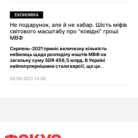
ЕКОНОМІКА
Не подарунок, але й не хабар. Шість міфів
світового масштабу про "ковідні" гроші
МВФ
Серпень-2021 приніс величезну кількість
небилиць щодо розподілу коштів МВФ на
загальну суму SDR 456,5 млрд. В Україні
найпопулярнішими стали версії, що це
"подарунок/данина саме нашій країні напередодні
30-річчя Незалежності", а ще "позика під шалений
02.09.2021 12:38
відсоток для скупки безцінного чорнозему".