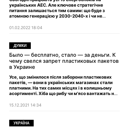
українських АЕС. Але ключове стратегічне
питання залишається тим самим: що буде з
атомною генерацією у 2030-2040-х і чи не
повторить українська атомка долю української
ГТС.
01.02.2022 18:04
ДУМКИ
Было — бесплатно, стало — за деньги. К
чему свелся запрет пластиковых пакетов
в Украине
Усе, що змінилося після заборони пластикових
пакетів, — вони в українських магазинах стали
платними. На тих самих місцях і в колишньому
асортименті. Хіба що рибу чи м'ясо вантажать не
в два пакети, а в один. Стрічки на касах і сумки
тепер у підтьоках.
15.12.2021 14:34
УКРАЇНА