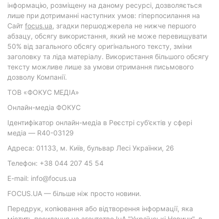
інформацію, розміщену на даному ресурсі, дозволяється
лише при дотриманні наступних умов: гіперпосилання на
Cайт
focus.ua
, згадки першоджерела не нижче першого
абзацу, обсягу використання, який не може перевищувати
50% від загального обсягу оригінального тексту, зміни
заголовку та ліда матеріалу. Використання більшого обсягу
тексту можливе лише за умови отримання письмового
дозволу Компанії.
ТОВ «ФОКУС МЕДІА»
Онлайн-медіа ФОКУС
Ідентифікатор онлайн-медіа в Реєстрі суб’єктів у сфері
медіа — R40-03129
Адреса: 01133, м. Київ, бульвар Лесі Українки, 26
Телефон: +38 044 207 45 54
E-mail: info@focus.ua
FOCUS.UA — більше ніж просто новини.
Передрук, копіювання або відтворення інформації, яка
містить посилання на агентство ІнА "Українські Новини", в