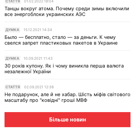
СТАТТЯ
01.02.2022 18:04
Танцы вокруг атома. Почему среди зимы включили
все энергоблоки украинских АЭС
ДУМКА
15.12.2021 14:34
Было — бесплатно, стало — за деньги. К чему
свелся запрет пластиковых пакетов в Украине
ДУМКА
10.09.2021 11:43
30 років купону. Як і чому виникла перша валюта
незалежної України
СТАТТЯ
02.09.2021 12:38
Не подарунок, але й не хабар. Шість міфів світового
масштабу про "ковідні" гроші МВФ
Більше новин