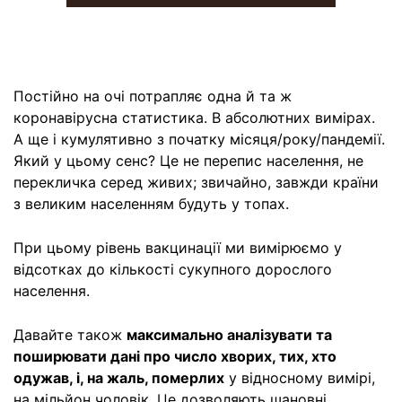
Постійно на очі потрапляє одна й та ж
коронавірусна статистика. В абсолютних вимірах.
А ще і кумулятивно з початку місяця/року/пандемії.
Який у цьому сенс? Це не перепис населення, не
перекличка серед живих; звичайно, завжди країни
з великим населенням будуть у топах.
При цьому рівень вакцинації ми вимірюємо у
відсотках до кількості сукупного дорослого
населення.
Давайте також
максимально аналізувати та
поширювати дані про число хворих, тих, хто
одужав, і, на жаль, померлих
у відносному вимірі,
на мільйон чоловік. Це дозволяють шановні