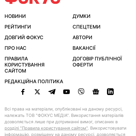
НОВИНИ
ДУМКИ
РЕЙТИНГИ
СПЕЦТЕМИ
ДОВГИЙ ФОКУС
АВТОРИ
ПРО НАС
ВАКАНСІЇ
ПРАВИЛА
ДОГОВІР ПУБЛІЧНОЇ
КОРИСТУВАННЯ
ОФЕРТИ
САЙТОМ
РЕДАКЦІЙНА ПОЛІТИКА
Всі права на матеріали, опубліковані на даному ресурсі,
належать ТОВ "ФОКУС МЕДІА". Використання матеріалів
дозволяється лише при дотриманні вимог, описаних в
розділі "Правила користування сайтом"
. Використовувати
інформацію, розміщену на даному ресурсі, дозволяється