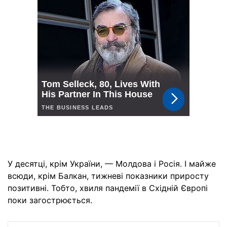
У десятці, крім України, — Молдова і Росія. І майже
всюди, крім Балкан, тижневі показники приросту
позитивні. Тобто, хвиля пандемії в Східній Європі
поки загострюється.